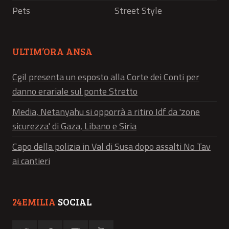
Pets
Street Style
ULTIM’ORA ANSA
Cgil presenta un esposto alla Corte dei Conti per
danno erariale sul ponte Stretto
Media, Netanyahu si opporrà a ritiro Idf da 'zone
sicurezza' di Gaza, Libano e Siria
Capo della polizia in Val di Susa dopo assalti No Tav
ai cantieri
24EMILIA
SOCIAL