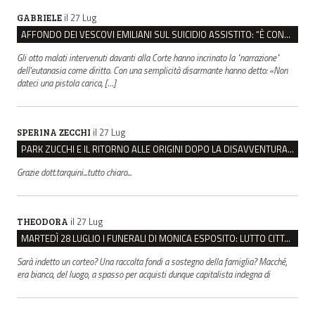
il 27 Lug
GABRIELE
AFFONDO DEI VESCOVI EMILIANI SUL SUICIDIO ASSISTITO: “È CONTRO IL VALORE DELLA PERSONA”
Gli otto malati intervenuti davanti alla Corte hanno incrinato la "narrazione"
dell'eutanasia come diritto. Con una semplicità disarmante hanno detto: «Non
dateci una pistola carica, […]
il 27 Lug
SPERINA ZECCHI
PARK ZUCCHI E IL RITORNO ALLE ORIGINI DOPO LA DISAVVENTURA CON REGGIO EMILIA PARCHEGGI
Grazie dott.tarquini...tutto chiaro...
il 27 Lug
THEODORA
MARTEDÌ 28 LUGLIO I FUNERALI DI MONICA ESPOSITO: LUTTO CITTADINO A MODENA E NONANTOLA
Sarà indetto un corteo? Una raccolta fondi a sostegno della famiglia? Macché,
era bianca, del luogo, a spasso per acquisti dunque capitalista indegna di