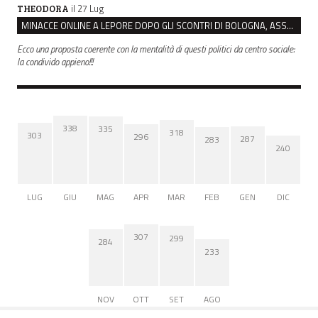
il 27 Lug
THEODORA
MINACCE ONLINE A LEPORE DOPO GLI SCONTRI DI BOLOGNA, ASSEGNATA LA SCORTA AL SINDACO
Ecco una proposta coerente con la mentalità di questi politici da centro sociale:
la condivido appieno!!!
338
335
318
303
296
287
283
240
LUG
GIU
MAG
APR
MAR
FEB
GEN
DIC
307
299
284
233
NOV
OTT
SET
AGO