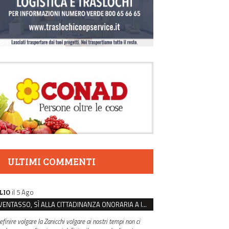
ULTIMI COMMENTI
il 5 Ago
LIO
VENTASSO, SÌ ALLA CITTADINANZA ONORARIA A IVA ZANICCHI. MA BARGIACCHI: “È DI PESSIMO GUSTO”
efinire volgare la Zanicchi volgare ai nostri tempi non ci