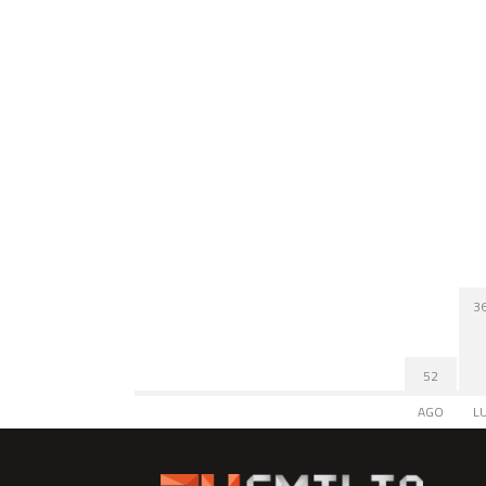
3
52
AGO
L