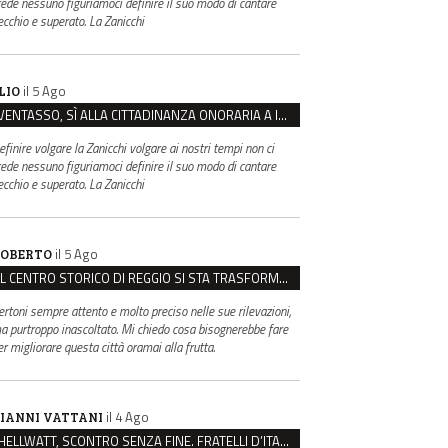
rede nessuno figuriamoci definire il suo modo di cantare
ecchio e superato. La Zanicchi
il 5 Ago
LIO
VENTASSO, SÌ ALLA CITTADINANZA ONORARIA A IVA ZANICCHI. MA BARGIACCHI: “È DI PESSIMO GUSTO”
efinire volgare la Zanicchi volgare ai nostri tempi non ci
rede nessuno figuriamoci definire il suo modo di cantare
ecchio e superato. La Zanicchi
il 5 Ago
OBERTO
IL CENTRO STORICO DI REGGIO SI STA TRASFORMANDO, E NON IN MEGLIO
ertoni sempre attento e molto preciso nelle sue rilevazioni,
a purtroppo inascoltato. Mi chiedo cosa bisognerebbe fare
er migliorare questa città oramai alla frutta.
il 4 Ago
IANNI VATTANI
HELLWATT, SCONTRO SENZA FINE. FRATELLI D’ITALIA: “MILANI PORTA DOCUMENTI, DE FRANCO INSULTI”