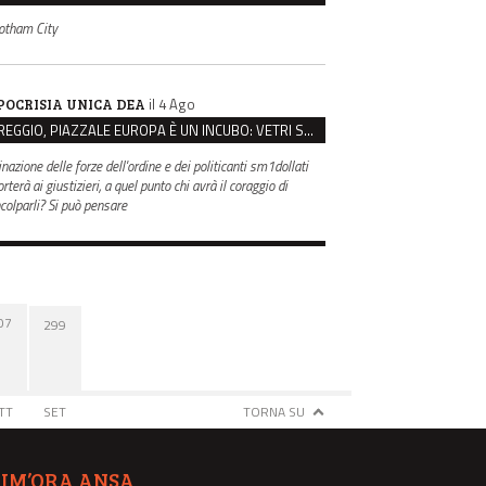
otham City
il 4 Ago
POCRISIA UNICA DEA
REGGIO, PIAZZALE EUROPA È UN INCUBO: VETRI SPACCATI E FURTI SULLE AUTO IN SOSTA
inazione delle forze dell'ordine e dei politicanti sm1dollati
rterà ai giustizieri, a quel punto chi avrà il coraggio di
ncolparli? Si può pensare
07
299
TT
SET
TORNA SU
TIM’ORA ANSA