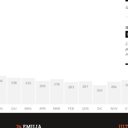
G
I
L'
po
i
66
338
335
318
3
296
287
284
283
240
UG
GIU
MAG
APR
MAR
FEB
GEN
DIC
NOV
O
24
EMILIA
UL