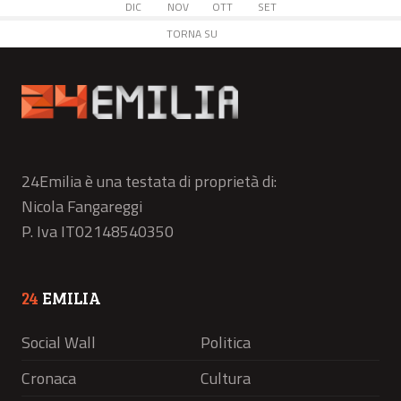
DIC
NOV
OTT
SET
TORNA SU
24Emilia è una testata di proprietà di:
Nicola Fangareggi
P. Iva IT02148540350
24
EMILIA
Social Wall
Politica
Cronaca
Cultura