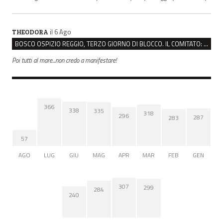
il 6 Ago
THEODORA
BOSCO OSPIZIO REGGIO, TERZO GIORNO DI BLOCCO. IL COMITATO: “PRESIDIO FINO A VENERDÌ”
Poi tutti al mare...non credo a manifestare!
366
338
335
318
296
287
283
57
AGO
LUG
GIU
MAG
APR
MAR
FEB
GEN
307
299
284
240