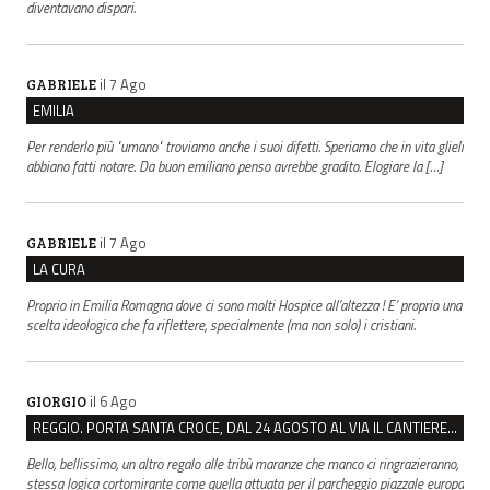
diventavano dispari.
il 7 Ago
GABRIELE
EMILIA
Per renderlo più "umano" troviamo anche i suoi difetti. Speriamo che in vita glieli
abbiano fatti notare. Da buon emiliano penso avrebbe gradito. Elogiare la […]
il 7 Ago
GABRIELE
LA CURA
Proprio in Emilia Romagna dove ci sono molti Hospice all’altezza ! E’ proprio una
scelta ideologica che fa riflettere, specialmente (ma non solo) i cristiani.
il 6 Ago
GIORGIO
REGGIO. PORTA SANTA CROCE, DAL 24 AGOSTO AL VIA IL CANTIERE PER IL NUOVO COLLETTORE FOGNARIO
Bello, bellissimo, un altro regalo alle tribù maranze che manco ci ringrazieranno,
stessa logica cortomirante come quella attuata per il parcheggio piazzale europa