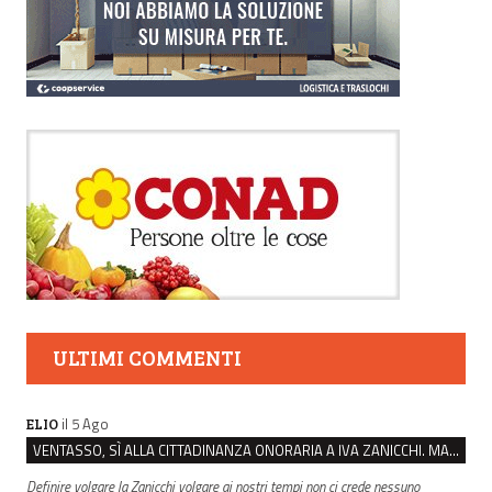
ULTIMI COMMENTI
il 5 Ago
ELIO
VENTASSO, SÌ ALLA CITTADINANZA ONORARIA A IVA ZANICCHI. MA BARGIACCHI: “È DI PESSIMO GUSTO”
Definire volgare la Zanicchi volgare ai nostri tempi non ci crede nessuno