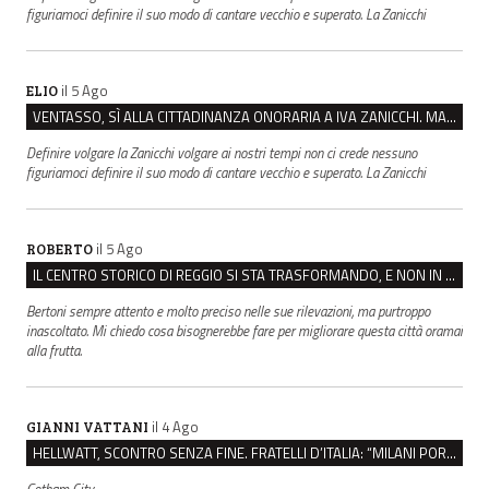
figuriamoci definire il suo modo di cantare vecchio e superato. La Zanicchi
il 5 Ago
ELIO
VENTASSO, SÌ ALLA CITTADINANZA ONORARIA A IVA ZANICCHI. MA BARGIACCHI: “È DI PESSIMO GUSTO”
Definire volgare la Zanicchi volgare ai nostri tempi non ci crede nessuno
figuriamoci definire il suo modo di cantare vecchio e superato. La Zanicchi
il 5 Ago
ROBERTO
IL CENTRO STORICO DI REGGIO SI STA TRASFORMANDO, E NON IN MEGLIO
Bertoni sempre attento e molto preciso nelle sue rilevazioni, ma purtroppo
inascoltato. Mi chiedo cosa bisognerebbe fare per migliorare questa città oramai
alla frutta.
il 4 Ago
GIANNI VATTANI
HELLWATT, SCONTRO SENZA FINE. FRATELLI D’ITALIA: “MILANI PORTA DOCUMENTI, DE FRANCO INSULTI”