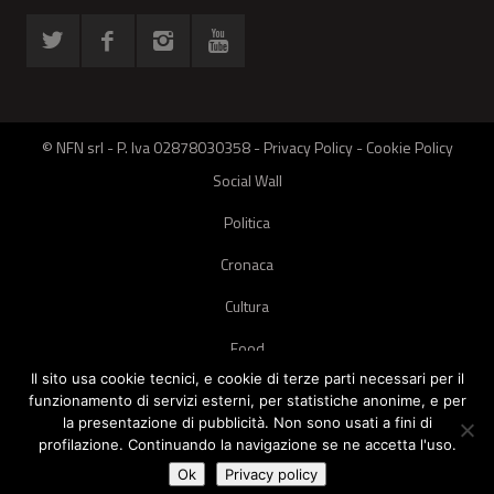
© NFN srl - P. Iva 02878030358 -
Privacy Policy
-
Cookie Policy
Social Wall
Politica
Cronaca
Cultura
Food
Il sito usa cookie tecnici, e cookie di terze parti necessari per il
Green
funzionamento di servizi esterni, per statistiche anonime, e per
la presentazione di pubblicità. Non sono usati a fini di
Pets
profilazione. Continuando la navigazione se ne accetta l'uso.
Street Style
Ok
Privacy policy