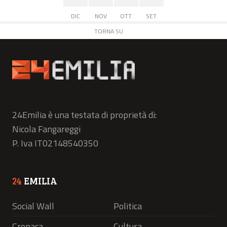
DIC
NOV
OTT
SET
TORNA SU
24Emilia è una testata di proprietà di:
Nicola Fangareggi
P. Iva IT02148540350
24
EMILIA
Social Wall
Politica
Cronaca
Cultura