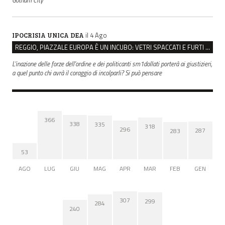
Gotham City
il 4 Ago
IPOCRISIA UNICA DEA
REGGIO, PIAZZALE EUROPA È UN INCUBO: VETRI SPACCATI E FURTI SULLE AUTO IN SOSTA
L'inazione delle forze dell'ordine e dei politicanti sm1dollati porterà ai giustizieri,
a quel punto chi avrà il coraggio di incolparli? Si può pensare
366
338
335
318
296
287
283
53
AGO
LUG
GIU
MAG
APR
MAR
FEB
GEN
307
299
284
240