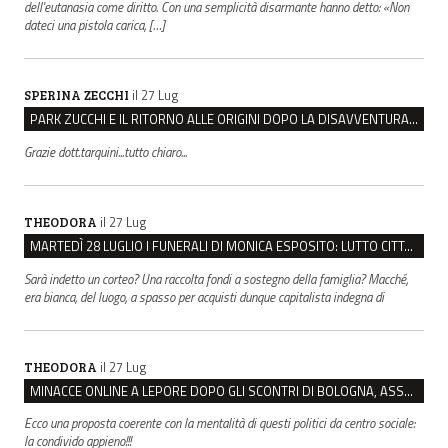
dell'eutanasia come diritto. Con una semplicità disarmante hanno detto: «Non
dateci una pistola carica, […]
il 27 Lug
SPERINA ZECCHI
PARK ZUCCHI E IL RITORNO ALLE ORIGINI DOPO LA DISAVVENTURA CON REGGIO EMILIA PARCHEGGI
Grazie dott.tarquini...tutto chiaro...
il 27 Lug
THEODORA
MARTEDÌ 28 LUGLIO I FUNERALI DI MONICA ESPOSITO: LUTTO CITTADINO A MODENA E NONANTOLA
Sarà indetto un corteo? Una raccolta fondi a sostegno della famiglia? Macché,
era bianca, del luogo, a spasso per acquisti dunque capitalista indegna di
il 27 Lug
THEODORA
MINACCE ONLINE A LEPORE DOPO GLI SCONTRI DI BOLOGNA, ASSEGNATA LA SCORTA AL SINDACO
Ecco una proposta coerente con la mentalità di questi politici da centro sociale:
la condivido appieno!!!