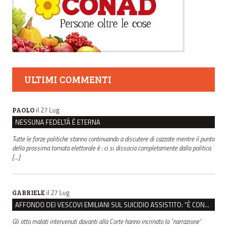
ULTIMI COMMENTI
il 27 Lug
PAOLO
NESSUNA FEDELTÀ È ETERNA
Tutte le forze politiche stanno continuando a discutere di cazzate mentre il punto
della prossima tornata elettorale è : ci si dissocia completamente dalla politica
[…]
il 27 Lug
GABRIELE
AFFONDO DEI VESCOVI EMILIANI SUL SUICIDIO ASSISTITO: “È CONTRO IL VALORE DELLA PERSONA”
Gli otto malati intervenuti davanti alla Corte hanno incrinato la "narrazione"