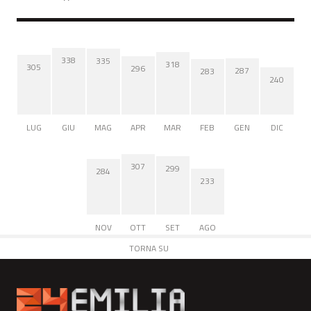
338
335
318
305
296
287
283
240
LUG
GIU
MAG
APR
MAR
FEB
GEN
DIC
307
299
284
233
NOV
OTT
SET
AGO
TORNA SU