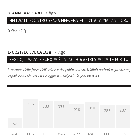
il 4 Ago
GIANNI VATTANI
HELLWATT, SCONTRO SENZA FINE. FRATELLI D’ITALIA: “MILANI PORTA DOCUMENTI, DE FRANCO INSULTI”
Gotham City
il 4 Ago
IPOCRISIA UNICA DEA
REGGIO, PIAZZALE EUROPA È UN INCUBO: VETRI SPACCATI E FURTI SULLE AUTO IN SOSTA
L'inazione delle forze dell'ordine e dei politicanti sm1dollati porterà ai giustizieri,
a quel punto chi avrà il coraggio di incolparli? Si può pensare
366
338
335
318
296
287
283
52
AGO
LUG
GIU
MAG
APR
MAR
FEB
GEN