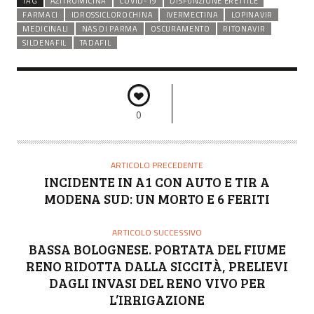
TAG
AZITROMICINA
COVID-19
DISFUNZIONE ERETTILE
FARMACI
IDROSSICLOROCHINA
IVERMECTINA
LOPINAVIR
MEDICINALI
NAS DI PARMA
OSCURAMENTO
RITONAVIR
SILDENAFIL
TADAFIL
0
ARTICOLO PRECEDENTE
INCIDENTE IN A1 CON AUTO E TIR A
MODENA SUD: UN MORTO E 6 FERITI
ARTICOLO SUCCESSIVO
BASSA BOLOGNESE. PORTATA DEL FIUME
RENO RIDOTTA DALLA SICCITÀ, PRELIEVI
DAGLI INVASI DEL RENO VIVO PER
L’IRRIGAZIONE