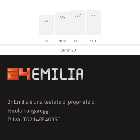
307
299
284
240
DIC
NOV
OTT
SET
TORNA SU
24Emilia è una testata di proprietà di:
Nicola Fangareggi
P. Iva IT02148540350