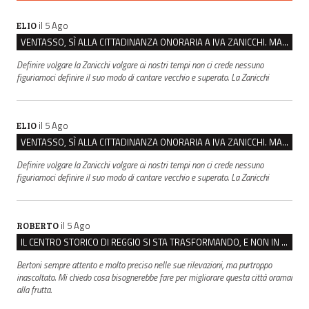
il 5 Ago
ELIO
VENTASSO, SÌ ALLA CITTADINANZA ONORARIA A IVA ZANICCHI. MA BARGIACCHI: “È DI PESSIMO GUSTO”
Definire volgare la Zanicchi volgare ai nostri tempi non ci crede nessuno
figuriamoci definire il suo modo di cantare vecchio e superato. La Zanicchi
il 5 Ago
ELIO
VENTASSO, SÌ ALLA CITTADINANZA ONORARIA A IVA ZANICCHI. MA BARGIACCHI: “È DI PESSIMO GUSTO”
Definire volgare la Zanicchi volgare ai nostri tempi non ci crede nessuno
figuriamoci definire il suo modo di cantare vecchio e superato. La Zanicchi
il 5 Ago
ROBERTO
IL CENTRO STORICO DI REGGIO SI STA TRASFORMANDO, E NON IN MEGLIO
Bertoni sempre attento e molto preciso nelle sue rilevazioni, ma purtroppo
inascoltato. Mi chiedo cosa bisognerebbe fare per migliorare questa città oramai
alla frutta.