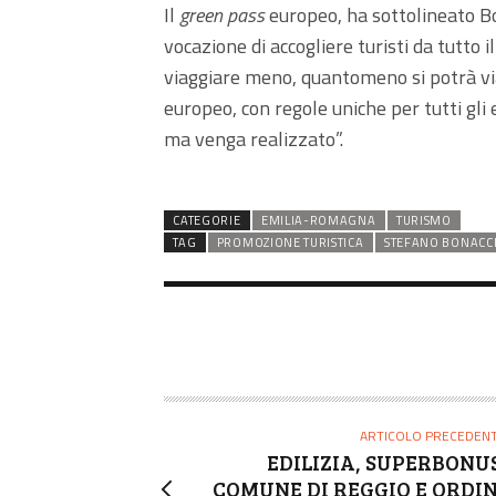
Il
green pass
europeo, ha sottolineato Bo
vocazione di accogliere turisti da tutto 
viaggiare meno, quantomeno si potrà via
europeo, con regole uniche per tutti gli
ma venga realizzato”.
CATEGORIE
EMILIA-ROMAGNA
TURISMO
TAG
PROMOZIONE TURISTICA
STEFANO BONACC
ARTICOLO PRECEDEN
EDILIZIA, SUPERBONUS
COMUNE DI REGGIO E ORDIN