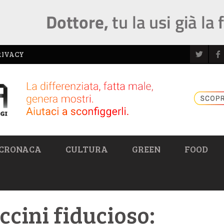
RIVACY
CRONACA
CULTURA
GREEN
FOOD
cini fiducioso: