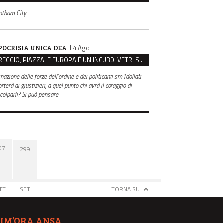
otham City
il 4 Ago
POCRISIA UNICA DEA
REGGIO, PIAZZALE EUROPA È UN INCUBO: VETRI SPACCATI E FURTI SULLE AUTO IN SOSTA
inazione delle forze dell'ordine e dei politicanti sm1dollati
rterà ai giustizieri, a quel punto chi avrà il coraggio di
ncolparli? Si può pensare
07
299
TT
SET
TORNA SU
TIM’ORA ANSA