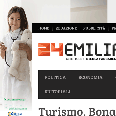
NAVIGAZIONE
HOME
REDAZIONE
PUBBLICITÀ
P
SECONDARIA
NAVIGAZIONE
POLITICA
ECONOMIA
PRIMARIA
EDITORIALI
Turismo, Bonac