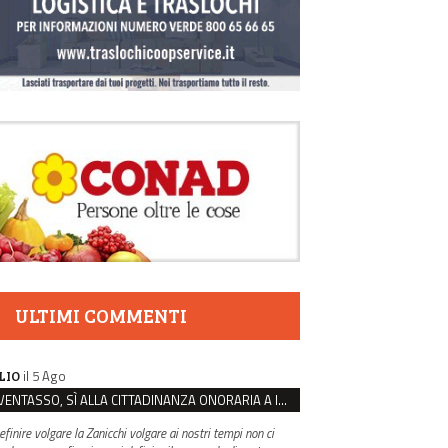
ULTIMI COMMENTI
il 5 Ago
LIO
VENTASSO, SÌ ALLA CITTADINANZA ONORARIA A IVA ZANICCHI. MA BARGIACCHI: “È DI PESSIMO GUSTO”
efinire volgare la Zanicchi volgare ai nostri tempi non ci