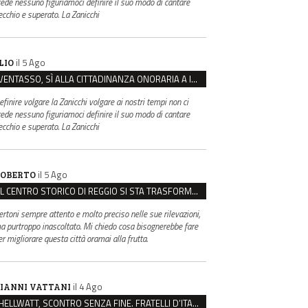
rede nessuno figuriamoci definire il suo modo di cantare
ecchio e superato. La Zanicchi
il 5 Ago
LIO
VENTASSO, SÌ ALLA CITTADINANZA ONORARIA A IVA ZANICCHI. MA BARGIACCHI: “È DI PESSIMO GUSTO”
efinire volgare la Zanicchi volgare ai nostri tempi non ci
rede nessuno figuriamoci definire il suo modo di cantare
ecchio e superato. La Zanicchi
il 5 Ago
OBERTO
IL CENTRO STORICO DI REGGIO SI STA TRASFORMANDO, E NON IN MEGLIO
ertoni sempre attento e molto preciso nelle sue rilevazioni,
a purtroppo inascoltato. Mi chiedo cosa bisognerebbe fare
er migliorare questa città oramai alla frutta.
il 4 Ago
IANNI VATTANI
HELLWATT, SCONTRO SENZA FINE. FRATELLI D’ITALIA: “MILANI PORTA DOCUMENTI, DE FRANCO INSULTI”