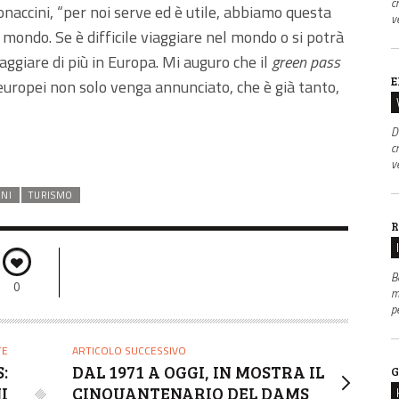
c
naccini, “per noi serve ed è utile, abbiamo questa
v
il mondo. Se è difficile viaggiare nel mondo o si potrà
ggiare di più in Europa. Mi auguro che il
green pass
E
 europei non solo venga annunciato, che è già tanto,
D
c
v
INI
TURISMO
R
B
0
m
p
TE
ARTICOLO SUCCESSIVO
:
DAL 1971 A OGGI, IN MOSTRA IL
G
I
CINQUANTENARIO DEL DAMS