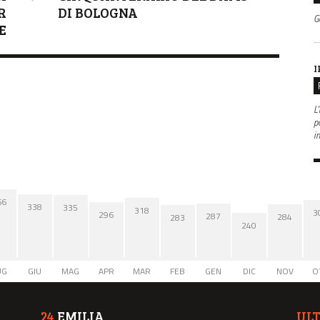
R
DI BOLOGNA
G
E
I
L'
po
i
66
338
335
318
3
296
287
284
283
240
UG
GIU
MAG
APR
MAR
FEB
GEN
DIC
NOV
O
24
EMILIA
UL