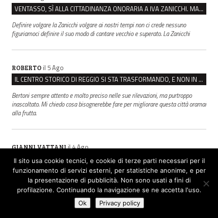
VENTASSO, SÌ ALLA CITTADINANZA ONORARIA A IVA ZANICCHI. MA BARGIACCHI: “È DI PESSIMO GUSTO”
Definire volgare la Zanicchi volgare ai nostri tempi non ci crede nessuno
figuriamoci definire il suo modo di cantare vecchio e superato. La Zanicchi
il 5 Ago
ROBERTO
IL CENTRO STORICO DI REGGIO SI STA TRASFORMANDO, E NON IN MEGLIO
Bertoni sempre attento e molto preciso nelle sue rilevazioni, ma purtroppo
inascoltato. Mi chiedo cosa bisognerebbe fare per migliorare questa città oramai
alla frutta.
il 4 Ago
GIANNI VATTANI
HELLWATT, SCONTRO SENZA FINE. FRATELLI D’ITALIA: “MILANI PORTA DOCUMENTI, DE FRANCO INSULTI”
Il sito usa cookie tecnici, e cookie di terze parti necessari per il
funzionamento di servizi esterni, per statistiche anonime, e per
Gotham City
la presentazione di pubblicità. Non sono usati a fini di
profilazione. Continuando la navigazione se ne accetta l'uso.
Ok
Privacy policy
il 4 Ago
IPOCRISIA UNICA DEA