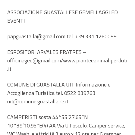
ASSOCIAZIONE GUASTALLESE GEMELLAGGI ED
EVENTI
papguastalla@gmail.com tel. +39 331 1260099
ESPOSITORI ARVALES FRATRES –
officinageo@gmail.com/www.pianteeanimaliperduti
.it
COMUNE DI GUASTALLA UIT Informazione e
Accoglienza Turistica tel. 0522 839763
uit@comune.guastalla.re.it
CAMPERISTI sosta 44°55’27.65″N
10°39’10.95″E(4) AA Via U.Foscolo. Camper service,
WC Wash, elettricità 3 euro x 12 ore per 6 camper,