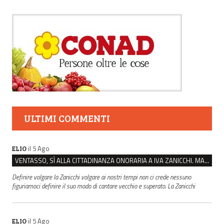
ULTIMI COMMENTI
il 5 Ago
ELIO
VENTASSO, SÌ ALLA CITTADINANZA ONORARIA A IVA ZANICCHI. MA BARGIACCHI: “È DI PESSIMO GUSTO”
Definire volgare la Zanicchi volgare ai nostri tempi non ci crede nessuno
figuriamoci definire il suo modo di cantare vecchio e superato. La Zanicchi
il 5 Ago
ELIO