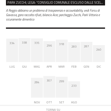
PARK ZUCCHI, LEGA: “CONSIGLIO COMUNALE ESCLUSO DALLE SCELTE, PRETENDIAMO TUTTI GLI ATTI”
A Reggio abbiamo un problema di trasparenza e accountability, vedi Forsu di
Gavassa, gara raccolta rifiuti, bilancio Acer, parcheggio Zucchi, Park Vittoria e
sicuramente dimentico
338
335
334
318
296
287
283
240
LUG
GIU
MAG
APR
MAR
FEB
GEN
DIC
307
299
284
233
NOV
OTT
SET
AGO
TORNA SU