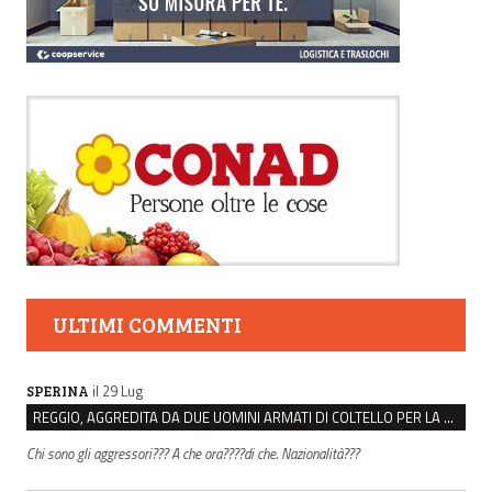
ULTIMI COMMENTI
il 29 Lug
SPERINA
REGGIO, AGGREDITA DA DUE UOMINI ARMATI DI COLTELLO PER LA BORSA: LEI REAGISCE E LI FA SCAPPARE
Chi sono gli aggressori??? A che ora????di che. Nazionalità???