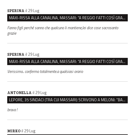
il 29 Lug
SPERINA
MAXI-RISSA ALLA CANALINA, MASSARI: “A REGGIO FATTI COSÌ GRAVI NON DEVONO TROVARE SPAZIO”
Fanno figli perché sanno che qualcuno li mantiene,lei dice cose sacrosanto
grazie
il 29 Lug
SPERINA
MAXI-RISSA ALLA CANALINA, MASSARI: “A REGGIO FATTI COSÌ GRAVI NON DEVONO TROVARE SPAZIO”
Verissimo.. confermo totalmente.a qualsiasi orario
il 29 Lug
ANTONELLA
LEPORE, 35 SINDACI (TRA CUI MASSARI) SCRIVONO A MELONI: “BASTA ATTACCHI ISTITUZIONALI”
brava !
il 29 Lug
MIRKO