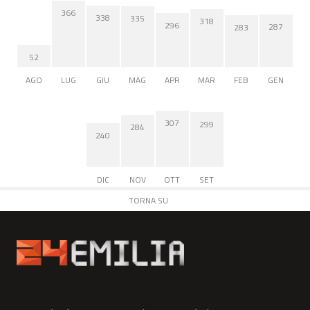
366
338
335
318
296
287
283
52
AGO
LUG
GIU
MAG
APR
MAR
FEB
GEN
307
299
284
240
DIC
NOV
OTT
SET
TORNA SU