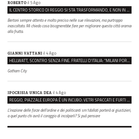
il 5 Ago
ROBERTO
IL CENTRO STORICO DI REGGIO SI STA TRASFORMANDO, E NON IN MEGLIO
Bertoni sempre attento e molto preciso nelle sue rilevazioni, ma purtroppo
inascoltato. Mi chiedo cosa bisognerebbe fare per migliorare questa città oramai
alla frutta.
il 4 Ago
GIANNI VATTANI
HELLWATT, SCONTRO SENZA FINE. FRATELLI D’ITALIA: “MILANI PORTA DOCUMENTI, DE FRANCO INSULTI”
Gotham City
il 4 Ago
IPOCRISIA UNICA DEA
REGGIO, PIAZZALE EUROPA È UN INCUBO: VETRI SPACCATI E FURTI SULLE AUTO IN SOSTA
L'inazione delle forze dell'ordine e dei politicanti sm1dollati porterà ai giustizieri,
a quel punto chi avrà il coraggio di incolparli? Si può pensare