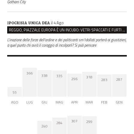
Gotham City
il 4 Ago
IPOCRISIA UNICA DEA
REGGIO, PIAZZALE EUROPA È UN INCUBO: VETRI SPACCATI E FURTI SULLE AUTO IN SOSTA
L'inazione delle forze dell'ordine e dei politicanti sm1dollati porterà ai giustizieri,
a quel punto chi avrà il coraggio di incolparli? Si può pensare
366
338
335
318
296
287
283
55
AGO
LUG
GIU
MAG
APR
MAR
FEB
GEN
307
299
284
240