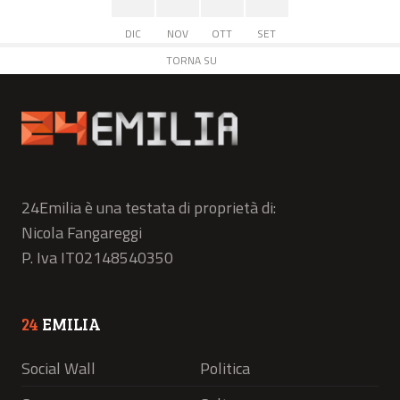
DIC
NOV
OTT
SET
TORNA SU
24Emilia è una testata di proprietà di:
Nicola Fangareggi
P. Iva IT02148540350
24
EMILIA
Social Wall
Politica