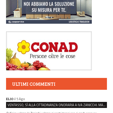
ULTIMI COMMENTI
il 5 Ago
ELIO
VENTASSO, SÌ ALLA CITTADINANZA ONORARIA A IVA ZANICCHI. MA BARGIACCHI: “È DI PESSIMO GUSTO”