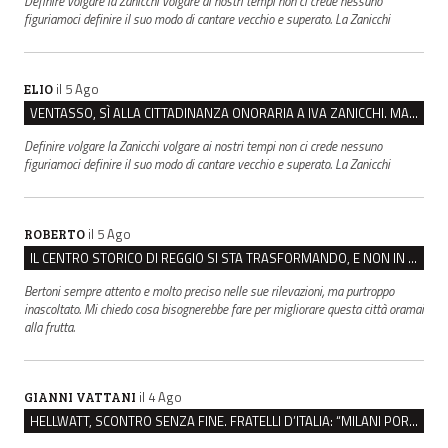
Definire volgare la Zanicchi volgare ai nostri tempi non ci crede nessuno
figuriamoci definire il suo modo di cantare vecchio e superato. La Zanicchi
il 5 Ago
ELIO
VENTASSO, SÌ ALLA CITTADINANZA ONORARIA A IVA ZANICCHI. MA BARGIACCHI: “È DI PESSIMO GUSTO”
Definire volgare la Zanicchi volgare ai nostri tempi non ci crede nessuno
figuriamoci definire il suo modo di cantare vecchio e superato. La Zanicchi
il 5 Ago
ROBERTO
IL CENTRO STORICO DI REGGIO SI STA TRASFORMANDO, E NON IN MEGLIO
Bertoni sempre attento e molto preciso nelle sue rilevazioni, ma purtroppo
inascoltato. Mi chiedo cosa bisognerebbe fare per migliorare questa città oramai
alla frutta.
il 4 Ago
GIANNI VATTANI
HELLWATT, SCONTRO SENZA FINE. FRATELLI D’ITALIA: “MILANI PORTA DOCUMENTI, DE FRANCO INSULTI”