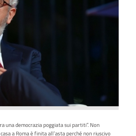
 era una democrazia poggiata sui partiti”. Non
asa a Roma è finita all’asta perché non riuscivo