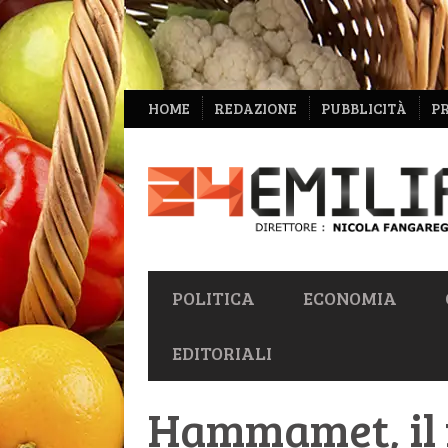
NAVIGAZIONE
HOME
REDAZIONE
PUBBLICITÀ
P
SECONDARIA
NAVIGAZIONE
POLITICA
ECONOMIA
PRIMARIA
EDITORIALI
Hammamet, il f