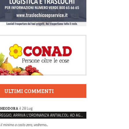
ULTIMI COMMENTI
il 28 Lug
HEODORA
REGGIO, ARRIVA L’ORDINANZA ANTIALCOL: AD AGOSTO ESERCIZI DI VICINATO CHIUSI DALLE 22 ALLE 6
 il minimo a costo zero, vedremo...