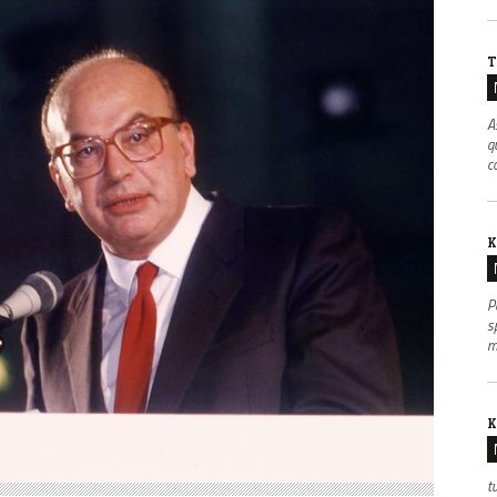
T
A
q
co
K
P
s
m
K
t