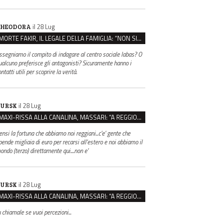
il 28 Lug
HEODORA
MORTE FAKIR, IL LEGALE DELLA FAMIGLIA: “NON SIA LA POLIZIA DI STATO A INDAGARE”
ssegniamo il compito di indagare al centro sociale labas? O
ualcuno preferisce gli antagonisti? Sicuramente hanno i
ntatti utili per scoprire la verità.
il 28 Lug
URSK
MAXI-RISSA ALLA CANALINA, MASSARI: “A REGGIO FATTI COSÌ GRAVI NON DEVONO TROVARE SPAZIO”
ensi la fortuna che abbiamo noi reggiani...c'e' gente che
pende migliaia di euro per recarsi all'estero e noi abbiamo il
ondo (terzo) direttamente qui....non e'
il 28 Lug
URSK
MAXI-RISSA ALLA CANALINA, MASSARI: “A REGGIO FATTI COSÌ GRAVI NON DEVONO TROVARE SPAZIO”
u chiamale se vuoi percezioni...