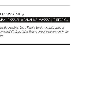
il 28 Lug
IACOMO
MAXI-RISSA ALLA CANALINA, MASSARI: “A REGGIO FATTI COSÌ GRAVI NON DEVONO TROVARE SPAZIO”
uando prendo un bus a Reggio Emilia mi sento come al
ercato di Città del Cairo. Dentro un bus è come stare in via
rri