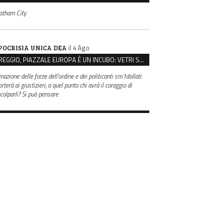
otham City
il 4 Ago
POCRISIA UNICA DEA
REGGIO, PIAZZALE EUROPA È UN INCUBO: VETRI SPACCATI E FURTI SULLE AUTO IN SOSTA
inazione delle forze dell'ordine e dei politicanti sm1dollati
rterà ai giustizieri, a quel punto chi avrà il coraggio di
ncolparli? Si può pensare