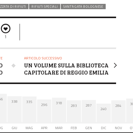
ZATA DI RIFIUTI
RIFIUTI SPECIALI
SANT’AGATA BOLOGNESE
1
TE
ARTICOLO SUCCESSIVO
O
UN VOLUME SULLA BIBLIOTECA
O
CAPITOLARE DI REGGIO EMILIA
66
338
335
318
3
296
287
284
283
240
UG
GIU
MAG
APR
MAR
FEB
GEN
DIC
NOV
O