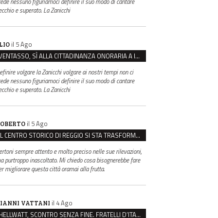
rede nessuno figuriamoci definire il suo modo di cantare
ecchio e superato. La Zanicchi
il 5 Ago
LIO
VENTASSO, SÌ ALLA CITTADINANZA ONORARIA A IVA ZANICCHI. MA BARGIACCHI: “È DI PESSIMO GUSTO”
efinire volgare la Zanicchi volgare ai nostri tempi non ci
rede nessuno figuriamoci definire il suo modo di cantare
ecchio e superato. La Zanicchi
il 5 Ago
OBERTO
IL CENTRO STORICO DI REGGIO SI STA TRASFORMANDO, E NON IN MEGLIO
ertoni sempre attento e molto preciso nelle sue rilevazioni,
a purtroppo inascoltato. Mi chiedo cosa bisognerebbe fare
er migliorare questa città oramai alla frutta.
il 4 Ago
IANNI VATTANI
HELLWATT, SCONTRO SENZA FINE. FRATELLI D’ITALIA: “MILANI PORTA DOCUMENTI, DE FRANCO INSULTI”