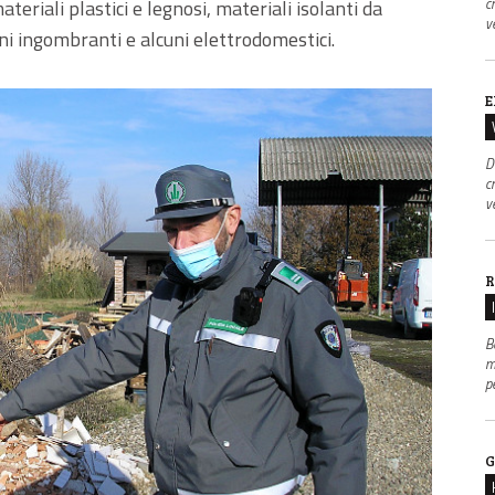
c
teriali plastici e legnosi, materiali isolanti da
v
ani ingombranti e alcuni elettrodomestici.
E
D
c
v
R
B
m
p
G