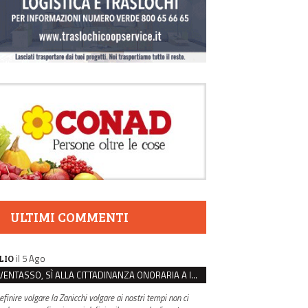
ULTIMI COMMENTI
il 5 Ago
LIO
VENTASSO, SÌ ALLA CITTADINANZA ONORARIA A IVA ZANICCHI. MA BARGIACCHI: “È DI PESSIMO GUSTO”
efinire volgare la Zanicchi volgare ai nostri tempi non ci