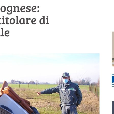
lognese:
itolare di
le