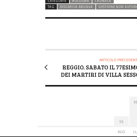
CATEGORIE
BOLOGNA
CRONACA
TAG
DISCARICA ABUSIVA
GESTIONE NON AUTORIZ
ARTICOLO PRECEDEN
REGGIO. SABATO IL 77ESIM
DEI MARTIRI DI VILLA SESS
3
55
AGO
L