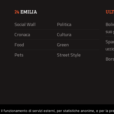
24
EMILIA
UL
Social Wall
Politica
Boli
suo 
Cronaca
Cultura
Spar
Food
Green
ucci
Pets
Street Style
Bors
r il funzionamento di servizi esterni, per statistiche anonime, e per la pr