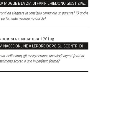
LA MOGLIE E LA ZIA DI FAKIR CHIEDONO GIUSTIZIA: “LA SUA MORTE CRIMINE CONTRO L’UMANITÀ”
ronti ad eleggere in consiglio comunale un parente? (O anche
n parlamento ricordiamo Cucchi)
il 26 Lug
POCRISIA UNICA DEA
MINACCE ONLINE A LEPORE DOPO GLI SCONTRI DI BOLOGNA, ASSEGNATA LA SCORTA AL SINDACO
ello, bellissimo, gli assegneranno uno degli agenti feriti la
ettimana scorsa o uno in perfetta forma?