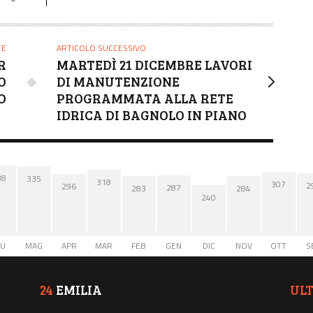
TE
ARTICOLO SUCCESSIVO
R
MARTEDÌ 21 DICEMBRE LAVORI
O
DI MANUTENZIONE
O
PROGRAMMATA ALLA RETE
IDRICA DI BAGNOLO IN PIANO
38
335
318
307
2
296
287
284
283
240
IU
MAG
APR
MAR
FEB
GEN
DIC
NOV
OTT
S
24
EMILIA
UL