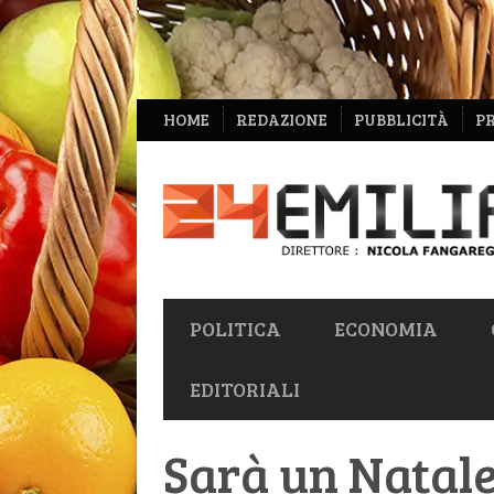
NAVIGAZIONE
HOME
REDAZIONE
PUBBLICITÀ
P
SECONDARIA
NAVIGAZIONE
POLITICA
ECONOMIA
PRIMARIA
EDITORIALI
Sarà un Natale