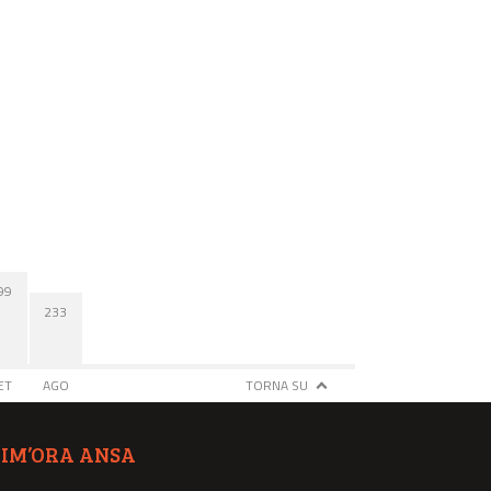
99
233
ET
AGO
TORNA SU
TIM’ORA ANSA