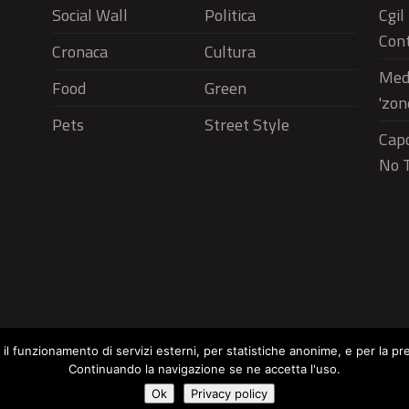
Social Wall
Politica
Cgil
Cont
Cronaca
Cultura
Medi
Food
Green
'zon
Pets
Street Style
Capo
No T
r il funzionamento di servizi esterni, per statistiche anonime, e per la pr
Continuando la navigazione se ne accetta l'uso.
Social Wall
Politica
Cronaca
Cu
Cookie Policy
Ok
Privacy policy