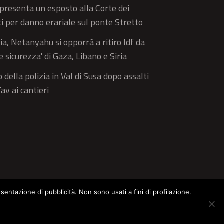
 presenta un esposto alla Corte dei
i per danno erariale sul ponte Stretto
a, Netanyahu si opporrà a ritiro Idf da
e sicurezza' di Gaza, Libano e Siria
 della polizia in Val di Susa dopo assalti
av ai cantieri
esentazione di pubblicità. Non sono usati a fini di profilazione.
ltura
Food
Green
Pets
Street Style