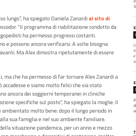
e
S
sso lungo”, ha spiegato Daniela Zanardi
al sito di
ssador
: “Il programma di riabilitazione condotto da
K
 logopedisti ha permesso progressi costanti.
no e possono ancora verificarsi. A volte bisogna
L
i
n avanti. Ma Alex dimostra ripetutamente di essere
e
s
li, ma che ha permesso di far tornare Alex Zanardi a
K
 accadesse e siamo molto felici che sia stato
anno ancora dei soggiorni temporanei in cliniche
A
azione specifiche sul posto”, ha spiegato la moglie. Il
d
è ambientato molto bene: dopo il lungo periodo in
a
alla sua famiglia e nel suo ambiente familiare.
 della situazione pandemica, per un anno e mezzo
T