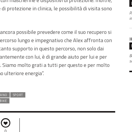
con mascherine e dispositivi di protezione. Inoltre,
i protezione in clinica, le possibilità di visita sono
P
i
 ancora possibile prevedere come il suo recupero si
I
percorso lungo e impegnativo che Alex affronta con
tanto supporto in questo percorso, non solo dai
B
antemente con lui, è di grande aiuto per lui e per
s
i. Siamo molto grati a tutti per questo e per molto
o ulteriore energia”.
IANO
SPORT
BIKE
0