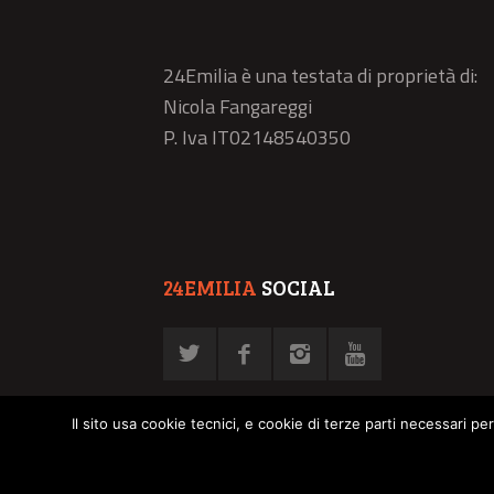
24Emilia è una testata di proprietà di:
Nicola Fangareggi
P. Iva IT02148540350
24EMILIA
SOCIAL
Il sito usa cookie tecnici, e cookie di terze parti necessari pe
© NFN srl - P. Iva 02878030358 -
Privacy Policy
-