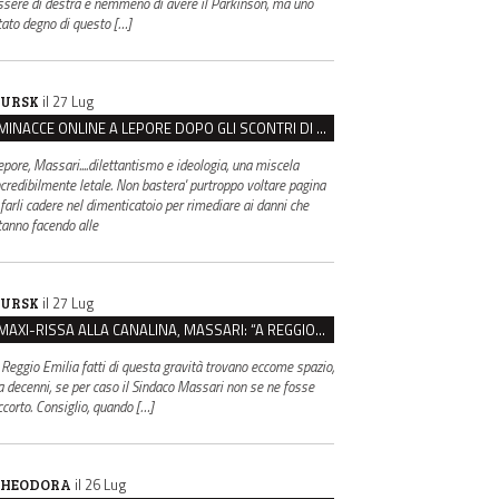
ssere di destra e nemmeno di avere il Parkinson, ma uno
tato degno di questo […]
il 27 Lug
URSK
MINACCE ONLINE A LEPORE DOPO GLI SCONTRI DI BOLOGNA, ASSEGNATA LA SCORTA AL SINDACO
epore, Massari....dilettantismo e ideologia, una miscela
ncredibilmente letale. Non bastera' purtroppo voltare pagina
 farli cadere nel dimenticatoio per rimediare ai danni che
tanno facendo alle
il 27 Lug
URSK
MAXI-RISSA ALLA CANALINA, MASSARI: “A REGGIO FATTI COSÌ GRAVI NON DEVONO TROVARE SPAZIO”
 Reggio Emilia fatti di questa gravità trovano eccome spazio,
a decenni, se per caso il Sindaco Massari non se ne fosse
ccorto. Consiglio, quando […]
il 26 Lug
HEODORA