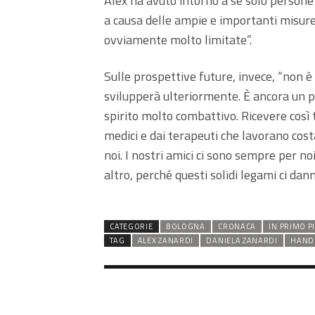
Alex ha avuto intorno a sé solo persone 
a causa delle ampie e importanti misure d
ovviamente molto limitate”.
Sulle prospettive future, invece, “non è
svilupperà ulteriormente. È ancora un 
spirito molto combattivo. Ricevere così 
medici e dai terapeuti che lavorano cost
noi. I nostri amici ci sono sempre per no
altro, perché questi solidi legami ci dann
CATEGORIE
BOLOGNA
CRONACA
IN PRIMO P
TAG
ALEX ZANARDI
DANIELA ZANARDI
HAND