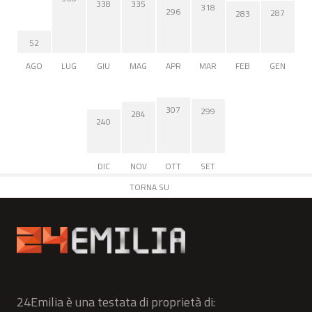
338
335
318
296
287
283
52
AGO
LUG
GIU
MAG
APR
MAR
FEB
GEN
307
299
284
240
DIC
NOV
OTT
SET
TORNA SU
24Emilia è una testata di proprietà di: