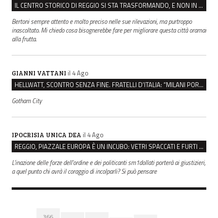
IL CENTRO STORICO DI REGGIO SI STA TRASFORMANDO, E NON IN MEGLIO
Bertoni sempre attento e molto preciso nelle sue rilevazioni, ma purtroppo
inascoltato. Mi chiedo cosa bisognerebbe fare per migliorare questa città oramai
alla frutta.
il 4 Ago
GIANNI VATTANI
HELLWATT, SCONTRO SENZA FINE. FRATELLI D’ITALIA: “MILANI PORTA DOCUMENTI, DE FRANCO INSULTI”
Gotham City
il 4 Ago
IPOCRISIA UNICA DEA
REGGIO, PIAZZALE EUROPA È UN INCUBO: VETRI SPACCATI E FURTI SULLE AUTO IN SOSTA
L'inazione delle forze dell'ordine e dei politicanti sm1dollati porterà ai giustizieri,
a quel punto chi avrà il coraggio di incolparli? Si può pensare
366