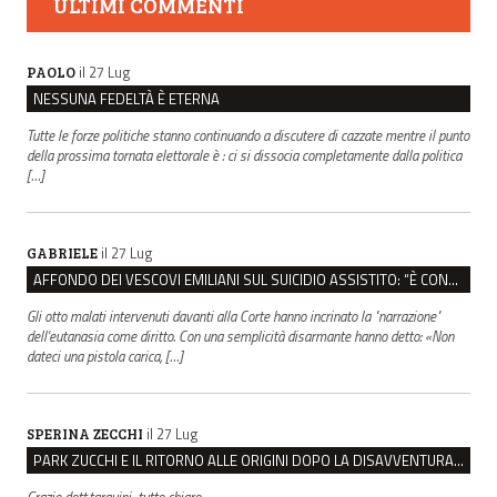
ULTIMI COMMENTI
il 27 Lug
PAOLO
NESSUNA FEDELTÀ È ETERNA
Tutte le forze politiche stanno continuando a discutere di cazzate mentre il punto
della prossima tornata elettorale è : ci si dissocia completamente dalla politica
[…]
il 27 Lug
GABRIELE
AFFONDO DEI VESCOVI EMILIANI SUL SUICIDIO ASSISTITO: “È CONTRO IL VALORE DELLA PERSONA”
Gli otto malati intervenuti davanti alla Corte hanno incrinato la "narrazione"
dell'eutanasia come diritto. Con una semplicità disarmante hanno detto: «Non
dateci una pistola carica, […]
il 27 Lug
SPERINA ZECCHI
PARK ZUCCHI E IL RITORNO ALLE ORIGINI DOPO LA DISAVVENTURA CON REGGIO EMILIA PARCHEGGI