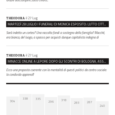
Grazie dott.tarquini...tutto chiaro...
il 27 Lug
THEODORA
MARTEDÌ 28 LUGLIO I FUNERALI DI MONICA ESPOSITO: LUTTO CITTADINO A MODENA E NONANTOLA
Sarà indetto un corteo? Una raccolta fondi a sostegno della famiglia? Macché,
era bianca, del luogo, a spasso per acquisti dunque capitalista indegna di
il 27 Lug
THEODORA
MINACCE ONLINE A LEPORE DOPO GLI SCONTRI DI BOLOGNA, ASSEGNATA LA SCORTA AL SINDACO
Ecco una proposta coerente con la mentalità di questi politici da centro sociale:
la condivido appieno!!!
338
335
318
304
296
287
283
240