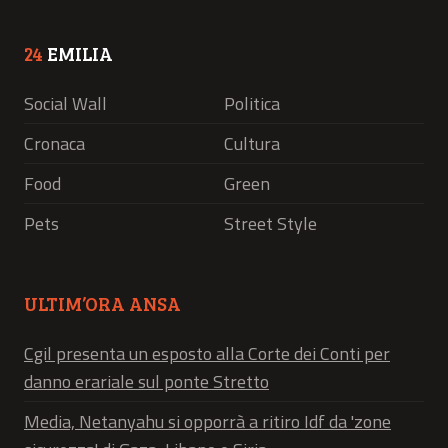
24
EMILIA
Social Wall
Politica
Cronaca
Cultura
Food
Green
Pets
Street Style
ULTIM’ORA ANSA
Cgil presenta un esposto alla Corte dei Conti per
danno erariale sul ponte Stretto
Media, Netanyahu si opporrà a ritiro Idf da 'zone