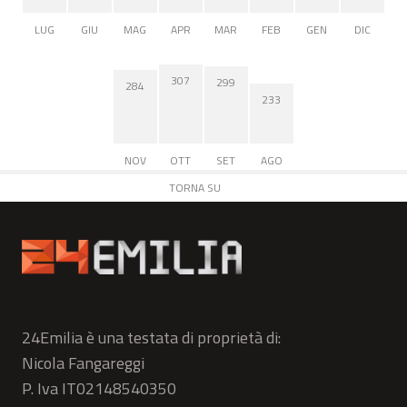
LUG
GIU
MAG
APR
MAR
FEB
GEN
DIC
307
299
284
233
NOV
OTT
SET
AGO
TORNA SU
24Emilia è una testata di proprietà di:
Nicola Fangareggi
P. Iva IT02148540350