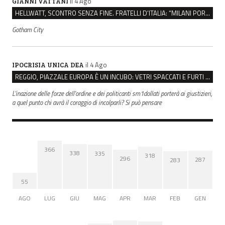
il 4 Ago
GIANNI VATTANI
HELLWATT, SCONTRO SENZA FINE. FRATELLI D’ITALIA: “MILANI PORTA DOCUMENTI, DE FRANCO INSULTI”
Gotham City
il 4 Ago
IPOCRISIA UNICA DEA
REGGIO, PIAZZALE EUROPA È UN INCUBO: VETRI SPACCATI E FURTI SULLE AUTO IN SOSTA
L'inazione delle forze dell'ordine e dei politicanti sm1dollati porterà ai giustizieri,
a quel punto chi avrà il coraggio di incolparli? Si può pensare
366
338
335
318
296
287
283
55
AGO
LUG
GIU
MAG
APR
MAR
FEB
GEN