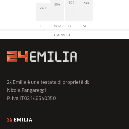
307
299
284
240
DIC
NOV
OTT
SET
TORNA SU
24Emilia è una testata di proprietà di:
Nicola Fangareggi
P. Iva IT02148540350
24
EMILIA