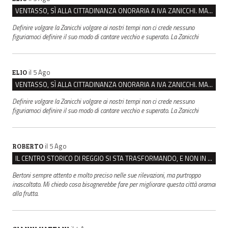
VENTASSO, SÌ ALLA CITTADINANZA ONORARIA A IVA ZANICCHI. MA BARGIACCHI: “È DI PESSIMO GUSTO”
Definire volgare la Zanicchi volgare ai nostri tempi non ci crede nessuno
figuriamoci definire il suo modo di cantare vecchio e superato. La Zanicchi
il 5 Ago
ELIO
VENTASSO, SÌ ALLA CITTADINANZA ONORARIA A IVA ZANICCHI. MA BARGIACCHI: “È DI PESSIMO GUSTO”
Definire volgare la Zanicchi volgare ai nostri tempi non ci crede nessuno
figuriamoci definire il suo modo di cantare vecchio e superato. La Zanicchi
il 5 Ago
ROBERTO
IL CENTRO STORICO DI REGGIO SI STA TRASFORMANDO, E NON IN MEGLIO
Bertoni sempre attento e molto preciso nelle sue rilevazioni, ma purtroppo
inascoltato. Mi chiedo cosa bisognerebbe fare per migliorare questa città oramai
alla frutta.