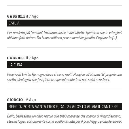
il 7 Ago
GABRIELE
EMILIA
Per renderlo più "umano" troviamo anche i suoi difetti. Speriamo che in vita glieli
abbiano fatti notare. Da buon emiliano penso avrebbe gradito. Elogiare la […]
il 7 Ago
GABRIELE
LA CURA
Proprio in Emilia Romagna dove ci sono molti Hospice all’altezza ! E’ proprio una
scelta ideologica che fa riflettere, specialmente (ma non solo) i cristiani.
il 6 Ago
GIORGIO
REGGIO. PORTA SANTA CROCE, DAL 24 AGOSTO AL VIA IL CANTIERE PER IL NUOVO COLLETTORE FOGNARIO
Bello, bellissimo, un altro regalo alle tribù maranze che manco ci ringrazieranno,
stessa logica cortomirante come quella attuata per il parcheggio piazzale europa