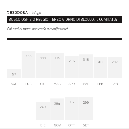
il 6 Ago
THEODORA
BOSCO OSPIZIO REGGIO, TERZO GIORNO DI BLOCCO. IL COMITATO: “PRESIDIO FINO A VENERDÌ”
Poi tutti al mare...non credo a manifestare!
366
338
335
318
296
287
283
57
AGO
LUG
GIU
MAG
APR
MAR
FEB
GEN
307
299
284
240
DIC
NOV
OTT
SET