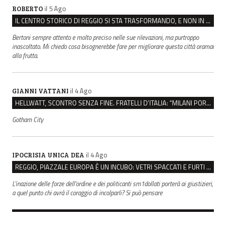
il 5 Ago
ROBERTO
IL CENTRO STORICO DI REGGIO SI STA TRASFORMANDO, E NON IN MEGLIO
Bertoni sempre attento e molto preciso nelle sue rilevazioni, ma purtroppo
inascoltato. Mi chiedo cosa bisognerebbe fare per migliorare questa città oramai
alla frutta.
il 4 Ago
GIANNI VATTANI
HELLWATT, SCONTRO SENZA FINE. FRATELLI D’ITALIA: “MILANI PORTA DOCUMENTI, DE FRANCO INSULTI”
Gotham City
il 4 Ago
IPOCRISIA UNICA DEA
REGGIO, PIAZZALE EUROPA È UN INCUBO: VETRI SPACCATI E FURTI SULLE AUTO IN SOSTA
L'inazione delle forze dell'ordine e dei politicanti sm1dollati porterà ai giustizieri,
a quel punto chi avrà il coraggio di incolparli? Si può pensare