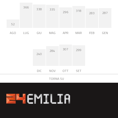
366
338
335
318
296
287
283
52
AGO
LUG
GIU
MAG
APR
MAR
FEB
GEN
307
299
284
240
DIC
NOV
OTT
SET
TORNA SU