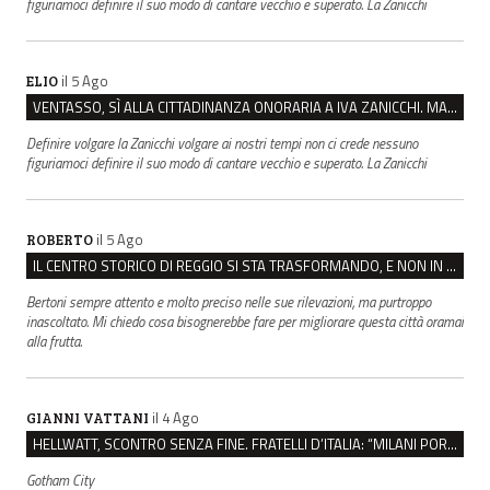
figuriamoci definire il suo modo di cantare vecchio e superato. La Zanicchi
il 5 Ago
ELIO
VENTASSO, SÌ ALLA CITTADINANZA ONORARIA A IVA ZANICCHI. MA BARGIACCHI: “È DI PESSIMO GUSTO”
Definire volgare la Zanicchi volgare ai nostri tempi non ci crede nessuno
figuriamoci definire il suo modo di cantare vecchio e superato. La Zanicchi
il 5 Ago
ROBERTO
IL CENTRO STORICO DI REGGIO SI STA TRASFORMANDO, E NON IN MEGLIO
Bertoni sempre attento e molto preciso nelle sue rilevazioni, ma purtroppo
inascoltato. Mi chiedo cosa bisognerebbe fare per migliorare questa città oramai
alla frutta.
il 4 Ago
GIANNI VATTANI
HELLWATT, SCONTRO SENZA FINE. FRATELLI D’ITALIA: “MILANI PORTA DOCUMENTI, DE FRANCO INSULTI”
Gotham City