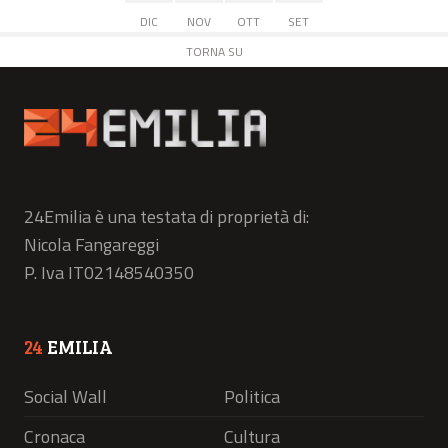
DIC
NOV
OTT
SET
TORNA SU
24Emilia è una testata di proprietà di:
Nicola Fangareggi
P. Iva IT02148540350
24
EMILIA
Social Wall
Politica
Cronaca
Cultura