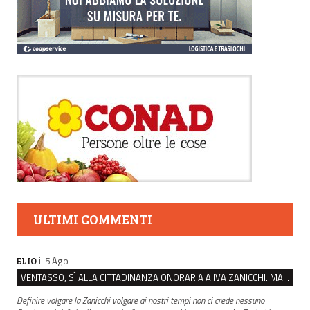
ULTIMI COMMENTI
il 5 Ago
ELIO
VENTASSO, SÌ ALLA CITTADINANZA ONORARIA A IVA ZANICCHI. MA BARGIACCHI: “È DI PESSIMO GUSTO”
Definire volgare la Zanicchi volgare ai nostri tempi non ci crede nessuno