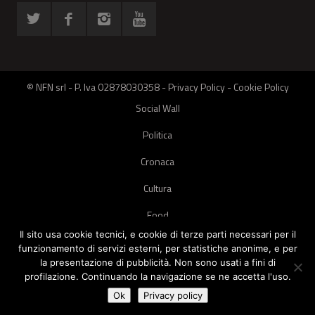
© NFN srl - P. Iva 02878030358 -
Privacy Policy
-
Cookie Policy
Social Wall
Politica
Cronaca
Cultura
Food
Il sito usa cookie tecnici, e cookie di terze parti necessari per il
Green
funzionamento di servizi esterni, per statistiche anonime, e per
la presentazione di pubblicità. Non sono usati a fini di
Pets
profilazione. Continuando la navigazione se ne accetta l'uso.
Street Style
Ok
Privacy policy