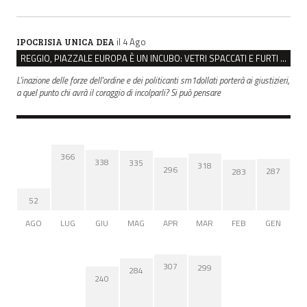
il 4 Ago
IPOCRISIA UNICA DEA
REGGIO, PIAZZALE EUROPA È UN INCUBO: VETRI SPACCATI E FURTI SULLE AUTO IN SOSTA
L'inazione delle forze dell'ordine e dei politicanti sm1dollati porterà ai giustizieri,
a quel punto chi avrà il coraggio di incolparli? Si può pensare
366
338
335
318
296
287
283
52
AGO
LUG
GIU
MAG
APR
MAR
FEB
GEN
307
299
284
240