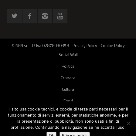
© NFN srl - P. Iva 02878030358 -
Privacy Policy
-
Cookie Policy
Social Wall
Politica
Cronaca
Cultura
Food
Il sito usa cookie tecnici, e cookie di terze parti necessari per il
Green
funzionamento di servizi esterni, per statistiche anonime, e per
la presentazione di pubblicità. Non sono usati a fini di
Pets
profilazione. Continuando la navigazione se ne accetta l'uso.
Street Style
Ok
Privacy policy