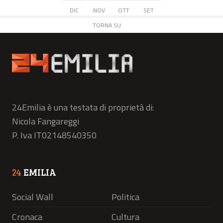
DIC
NOV
OTT
SET
TORNA SU
24Emilia è una testata di proprietà di:
Nicola Fangareggi
P. Iva IT02148540350
24
EMILIA
Social Wall
Politica
Cronaca
Cultura