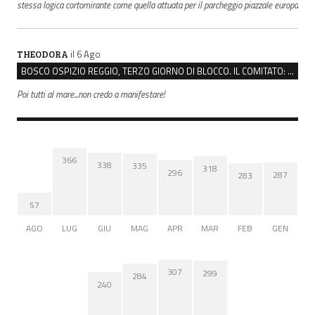
stessa logica cortomirante come quella attuata per il parcheggio piazzale europa
il 6 Ago
THEODORA
BOSCO OSPIZIO REGGIO, TERZO GIORNO DI BLOCCO. IL COMITATO: “PRESIDIO FINO A VENERDÌ”
Poi tutti al mare...non credo a manifestare!
366
338
335
318
296
287
283
57
AGO
LUG
GIU
MAG
APR
MAR
FEB
GEN
307
299
284
240