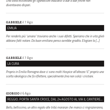
Una volta esistevano gli sganassoni educativi a due a due finché non
diventavano dispari.
il 7 Ago
GABRIELE
EMILIA
Per renderlo più "umano" troviamo anche i suoi difetti. Speriamo che in vita glieli
abbiano fatti notare. Da buon emiliano penso avrebbe gradito. Elogiare la […]
il 7 Ago
GABRIELE
LA CURA
Proprio in Emilia Romagna dove ci sono molti Hospice all’altezza ! E’ proprio una
scelta ideologica che fa riflettere, specialmente (ma non solo) i cristiani.
il 6 Ago
GIORGIO
REGGIO. PORTA SANTA CROCE, DAL 24 AGOSTO AL VIA IL CANTIERE PER IL NUOVO COLLETTORE FOGNARIO
Bello, bellissimo, un altro regalo alle tribù maranze che manco ci ringrazieranno,