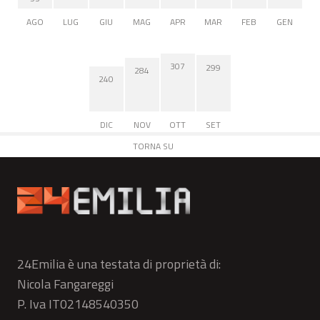
AGO
LUG
GIU
MAG
APR
MAR
FEB
GEN
307
299
284
240
DIC
NOV
OTT
SET
TORNA SU
24Emilia è una testata di proprietà di:
Nicola Fangareggi
P. Iva IT02148540350