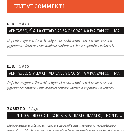
ULTIMI COMMENTI
il 5 Ago
ELIO
VENTASSO, SÌ ALLA CITTADINANZA ONORARIA A IVA ZANICCHI. MA BARGIACCHI: “È DI PESSIMO GUSTO”
Definire volgare la Zanicchi volgare ai nostri tempi non ci crede nessuno
figuriamoci definire il suo modo di cantare vecchio e superato. La Zanicchi
il 5 Ago
ELIO
VENTASSO, SÌ ALLA CITTADINANZA ONORARIA A IVA ZANICCHI. MA BARGIACCHI: “È DI PESSIMO GUSTO”
Definire volgare la Zanicchi volgare ai nostri tempi non ci crede nessuno
figuriamoci definire il suo modo di cantare vecchio e superato. La Zanicchi
il 5 Ago
ROBERTO
IL CENTRO STORICO DI REGGIO SI STA TRASFORMANDO, E NON IN MEGLIO
Bertoni sempre attento e molto preciso nelle sue rilevazioni, ma purtroppo
inascoltato. Mi chiedo cosa bisognerebbe fare per migliorare questa città oramai