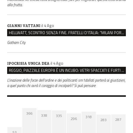
alla frutta.
il 4 Ago
GIANNI VATTANI
HELLWATT, SCONTRO SENZA FINE. FRATELLI D’ITALIA: “MILANI PORTA DOCUMENTI, DE FRANCO INSULTI”
Gotham City
il 4 Ago
IPOCRISIA UNICA DEA
REGGIO, PIAZZALE EUROPA È UN INCUBO: VETRI SPACCATI E FURTI SULLE AUTO IN SOSTA
L'inazione delle forze dell'ordine e dei politicanti sm1dollati porterà ai giustizieri,
a quel punto chi avrà il coraggio di incolparli? Si può pensare
366
338
335
318
296
287
283
53