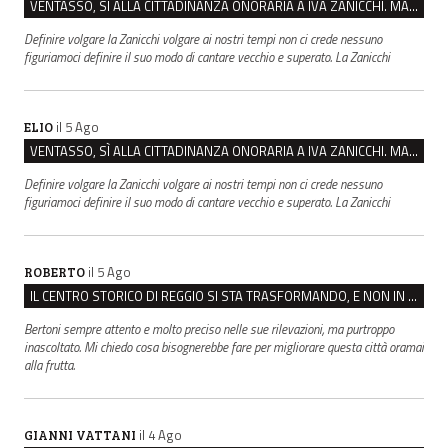
VENTASSO, SÌ ALLA CITTADINANZA ONORARIA A IVA ZANICCHI. MA BARGIACCHI: “È DI PESSIMO GUSTO”
Definire volgare la Zanicchi volgare ai nostri tempi non ci crede nessuno
figuriamoci definire il suo modo di cantare vecchio e superato. La Zanicchi
il 5 Ago
ELIO
VENTASSO, SÌ ALLA CITTADINANZA ONORARIA A IVA ZANICCHI. MA BARGIACCHI: “È DI PESSIMO GUSTO”
Definire volgare la Zanicchi volgare ai nostri tempi non ci crede nessuno
figuriamoci definire il suo modo di cantare vecchio e superato. La Zanicchi
il 5 Ago
ROBERTO
IL CENTRO STORICO DI REGGIO SI STA TRASFORMANDO, E NON IN MEGLIO
Bertoni sempre attento e molto preciso nelle sue rilevazioni, ma purtroppo
inascoltato. Mi chiedo cosa bisognerebbe fare per migliorare questa città oramai
alla frutta.
il 4 Ago
GIANNI VATTANI