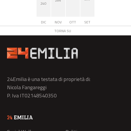
284
240
DIC
NOV
OTT
SET
TORNA SU
24Emilia è una testata di proprietà di:
Nicola Fangareggi
P. Iva IT02148540350
24
EMILIA