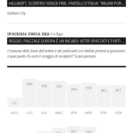
HELLWATT, SCONTRO SENZA FINE. FRATELLI D’ITALIA: “MILANI PORTA DOCUMENTI, DE FRANCO INSULTI”
Gotham City
il 4 Ago
IPOCRISIA UNICA DEA
REGGIO, PIAZZALE EUROPA È UN INCUBO: VETRI SPACCATI E FURTI SULLE AUTO IN SOSTA
L'inazione delle forze dell'ordine e dei politicanti sm1dollati porterà ai giustizieri,
a quel punto chi avrà il coraggio di incolparli? Si può pensare
366
338
335
318
296
287
283
52
AGO
LUG
GIU
MAG
APR
MAR
FEB
GEN
307
299