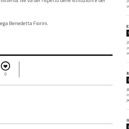
sistema. Ne va del rispetto delle istituzioni e dei
c
v
Lega Benedetta Fiorini.
E
D
c
v
R
0
B
m
p
G