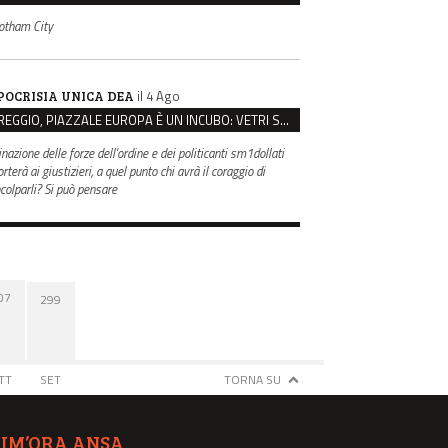
otham City
il 4 Ago
POCRISIA UNICA DEA
REGGIO, PIAZZALE EUROPA È UN INCUBO: VETRI SPACCATI E FURTI SULLE AUTO IN SOSTA
inazione delle forze dell'ordine e dei politicanti sm1dollati
rterà ai giustizieri, a quel punto chi avrà il coraggio di
ncolparli? Si può pensare
07
299
TT
SET
TORNA SU
TIM’ORA ANSA