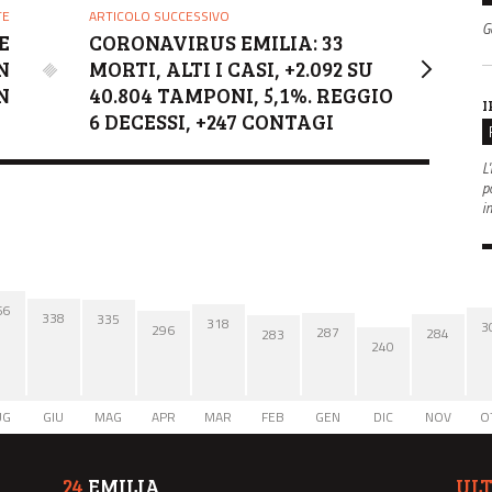
TE
ARTICOLO SUCCESSIVO
G
E
CORONAVIRUS EMILIA: 33
N
MORTI, ALTI I CASI, +2.092 SU
N
40.804 TAMPONI, 5,1%. REGGIO
I
6 DECESSI, +247 CONTAGI
L'
po
i
66
338
335
318
3
296
287
284
283
240
UG
GIU
MAG
APR
MAR
FEB
GEN
DIC
NOV
O
24
EMILIA
UL