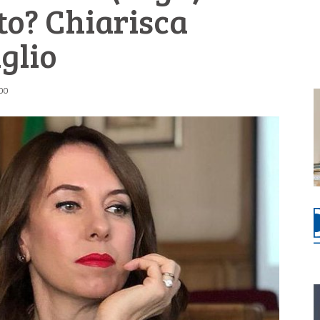
to? Chiarisca
glio
:00