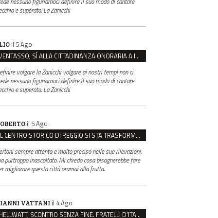
rede nessuno figuriamoci definire il suo modo di cantare
ecchio e superato. La Zanicchi
il 5 Ago
LIO
VENTASSO, SÌ ALLA CITTADINANZA ONORARIA A IVA ZANICCHI. MA BARGIACCHI: “È DI PESSIMO GUSTO”
efinire volgare la Zanicchi volgare ai nostri tempi non ci
rede nessuno figuriamoci definire il suo modo di cantare
ecchio e superato. La Zanicchi
il 5 Ago
OBERTO
IL CENTRO STORICO DI REGGIO SI STA TRASFORMANDO, E NON IN MEGLIO
ertoni sempre attento e molto preciso nelle sue rilevazioni,
a purtroppo inascoltato. Mi chiedo cosa bisognerebbe fare
er migliorare questa città oramai alla frutta.
il 4 Ago
IANNI VATTANI
HELLWATT, SCONTRO SENZA FINE. FRATELLI D’ITALIA: “MILANI PORTA DOCUMENTI, DE FRANCO INSULTI”