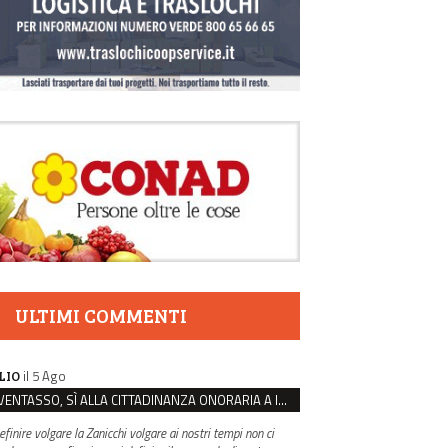
ULTIMI COMMENTI
il 5 Ago
LIO
VENTASSO, SÌ ALLA CITTADINANZA ONORARIA A IVA ZANICCHI. MA BARGIACCHI: “È DI PESSIMO GUSTO”
efinire volgare la Zanicchi volgare ai nostri tempi non ci