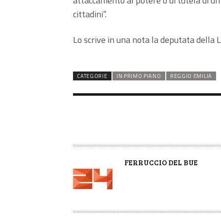
attaccamento al potere o di tutela di un 
cittadini”.
Lo scrive in una nota la deputata della 
CATEGORIE
IN PRIMO PIANO
REGGIO EMILIA
A
FERRUCCIO DEL BUE
U
T
O
R
E