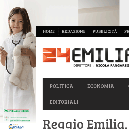
NAVIGAZIONE
HOME
REDAZIONE
PUBBLICITÀ
P
SECONDARIA
NAVIGAZIONE
POLITICA
ECONOMIA
PRIMARIA
EDITORIALI
Reggio Emilia, 