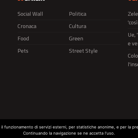
Social Wall
Politica
Zele
'cos
Cronaca
Cultura
Ue, 
Food
Green
e ve
Pets
Street Style
Colo
l'in
r il funzionamento di servizi esterni, per statistiche anonime, e per la pr
Continuando la navigazione se ne accetta l'uso.