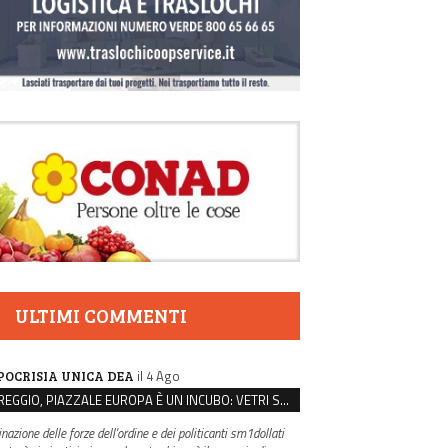
ULTIMI COMMENTI
il 4 Ago
POCRISIA UNICA DEA
REGGIO, PIAZZALE EUROPA È UN INCUBO: VETRI SPACCATI E FURTI SULLE AUTO IN SOSTA
inazione delle forze dell'ordine e dei politicanti sm1dollati