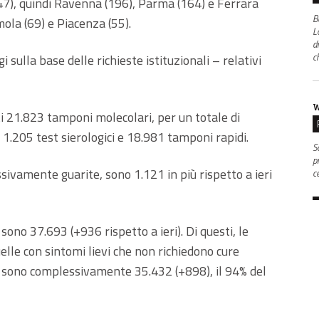
247), quindi Ravenna (196), Parma (164) e Ferrara
B
mola (69) e Piacenza (55).
L
d
c
gi sulla base delle richieste istituzionali – relativi
W
i 21.823 tamponi molecolari, per un totale di
1.205 test sierologici e 18.981 tamponi rapidi.
S
p
ivamente guarite, sono 1.121 in più rispetto a ieri
c
gi sono 37.693 (+936 rispetto a ieri). Di questi, le
lle con sintomi lievi che non richiedono cure
i, sono complessivamente 35.432 (+898), il 94% del