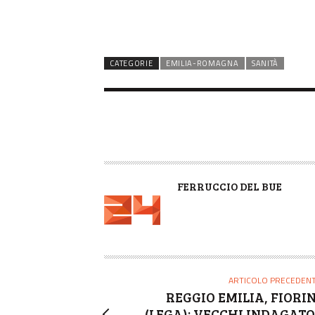
CATEGORIE
EMILIA-ROMAGNA
SANITÀ
A
FERRUCCIO DEL BUE
U
T
O
R
E
ARTICOLO PRECEDEN
REGGIO EMILIA, FIORIN
(LEGA): VECCHI INDAGATO