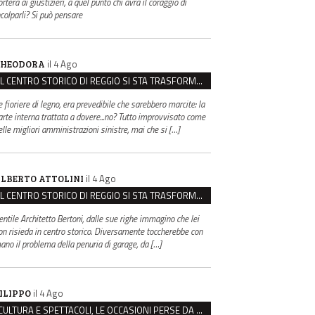
rterà ai giustizieri, a quel punto chi avrà il coraggio di
ncolparli? Si può pensare
il 4 Ago
HEODORA
IL CENTRO STORICO DI REGGIO SI STA TRASFORMANDO, E NON IN MEGLIO
e fioriere di legno, era prevedibile che sarebbero marcite: la
arte interna trattata a dovere...no? Tutto improvvisato come
elle migliori amministrazioni sinistre, mai che si […]
il 4 Ago
LBERTO ATTOLINI
IL CENTRO STORICO DI REGGIO SI STA TRASFORMANDO, E NON IN MEGLIO
entile Architetto Bertoni, dalle sue righe immagino che lei
on risieda in centro storico. Diversamente toccherebbe con
ano il problema della penuria di garage, da […]
il 4 Ago
ILIPPO
CULTURA E SPETTACOLI, LE OCCASIONI PERSE DA REGGIO