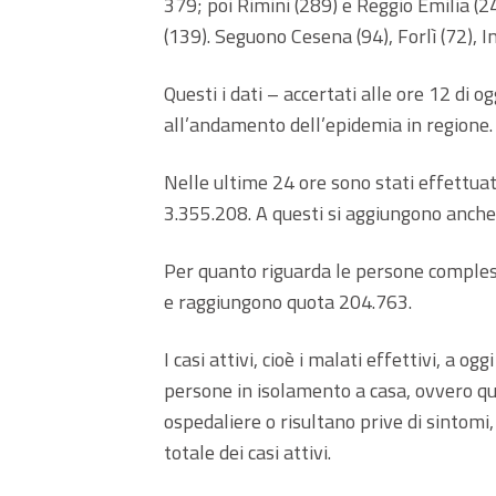
379; poi Rimini (289) e Reggio Emilia (
(139). Seguono Cesena (94), Forlì (72), I
Questi i dati – accertati alle ore 12 di og
all’andamento dell’epidemia in regione.
Nelle ultime 24 ore sono stati effettuat
3.355.208. A questi si aggiungono anche 
Per quanto riguarda le persone compless
e raggiungono quota 204.763.
I casi attivi, cioè i malati effettivi, a og
persone in isolamento a casa, ovvero que
ospedaliere o risultano prive di sintom
totale dei casi attivi.