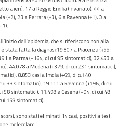
rapia intensiva sono così distribuiti: 9 a Piacenza
to a ieri), 17 a Reggio Emilia (invariato), 44 a
la (+2), 23 a Ferrara (+3), 6 a Ravenna (+1), 3 a
+1).
all’inizio dell’epidemia, che si riferiscono non alla
i è stata fatta la diagnosi:19.807 a Piacenza (+55
7.391 a Parma (+164, di cui 95 sintomatici), 32.453 a
ici), 44.078 a Modena (+379, di cui 231 sintomatici),
atici), 8.853 casi a Imola (+69, di cui 40
cui 33 sintomatici), 19.111 a Ravenna (+196, di cui
cui 58 sintomatici), 11.498 a Cesena (+94, di cui 48
cui 158 sintomatici).
corsi, sono stati eliminati 14 casi, positivi a test
one molecolare.