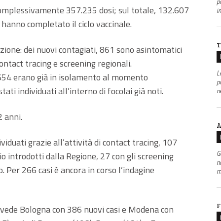
po
omplessivamente 357.235 dosi; sul totale, 132.607
i
 hanno completato il ciclo vaccinale.
T
nzione: dei nuovi contagiati, 861 sono asintomatici
contact tracing e screening regionali.
L
 654 erano già in isolamento al momento
p
ti individuati all’interno di focolai già noti.
n
2 anni.
A
viduati grazie all’attività di contact tracing, 107
G
hio introdotti dalla Regione, 27 con gli screening
n
o. Per 266 casi è ancora in corso l’indagine
m
F
e vede Bologna con 386 nuovi casi e Modena con