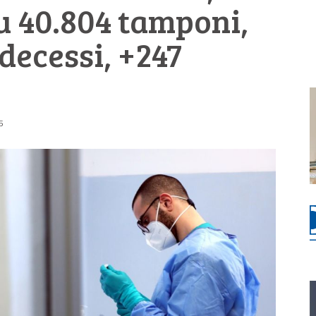
su 40.804 tamponi,
decessi, +247
5