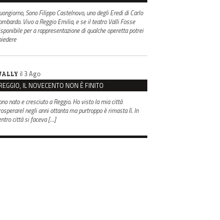
uongiorno, Sono Filippo Castelnovo, uno degli Eredi di Carlo
ombardo. Vivo a Reggio Emilia, e se il teatro Valli Fosse
isponibile per a rappresentazione di qualche operetta potrei
hiedere
il 3 Ago
ALLY
REGGIO, IL NOVECENTO NON È FINITO
ono nato e cresciuto a Reggio. Ho visto la mia città
rosperarel negli anni ottanta ma purtroppo è rimasta lì. In
entro città si faceva […]