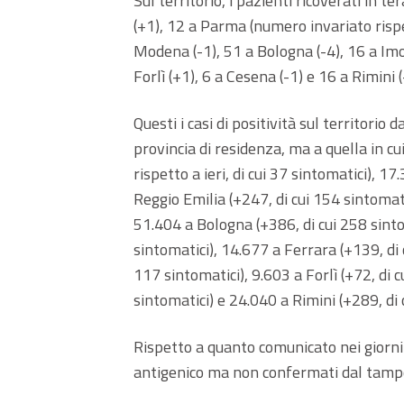
Sul territorio, i pazienti ricoverati in te
(+1), 12 a Parma (numero invariato rispet
Modena (-1), 51 a Bologna (-4), 16 a Imo
Forlì (+1), 6 a Cesena (-1) e 16 a Rimini (
Questi i casi di positività sul territorio d
provincia di residenza, ma a quella in cu
rispetto a ieri, di cui 37 sintomatici), 1
Reggio Emilia (+247, di cui 154 sintomat
51.404 a Bologna (+386, di cui 258 sintom
sintomatici), 14.677 a Ferrara (+139, di 
117 sintomatici), 9.603 a Forlì (+72, di 
sintomatici) e 24.040 a Rimini (+289, di 
Rispetto a quanto comunicato nei giorni s
antigenico ma non confermati dal tamp