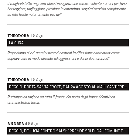
il maghreb tutto ringrazia. dopo l’inaugurazione cercasi volontari ariani per farsi
borseggiare, taglieggiare, picchiare in anteprima. seguira’ servizio compiacente
su rete locale notariamente eco dell’
il 8 Ago
THEODORA
LA CURA
Proponiamo ai c.d. amministratori nostrani la riflessione alternativa: come
sopravvivere in modo decente ad aggressioni e danni da maranza!?!
il 8 Ago
THEODORA
REGGIO. PORTA SANTA CROCE, DAL 24 AGOSTO AL VIA IL CANTIERE PER IL NUOVO COLLETTORE FOGNARIO
Purtroppo ha ragione su tutto il fronte...del porto degli imprevidenti/non
amministratori locali.
il 8 Ago
ANDREA
REGGIO, DE LUCIA CONTRO SALSI: “PRENDE SOLDI DAL COMUNE E DIFFONDE FAKE NEWS”