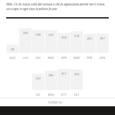
Mah.. c’è chi riceve soldi dal comune e che fa opposizione perché non li riceve..
va a capir, in ogni caso la politica fa una
366
338
335
318
296
287
283
58
AGO
LUG
GIU
MAG
APR
MAR
FEB
GEN
307
299
284
240
DIC
NOV
OTT
SET
TORNA SU