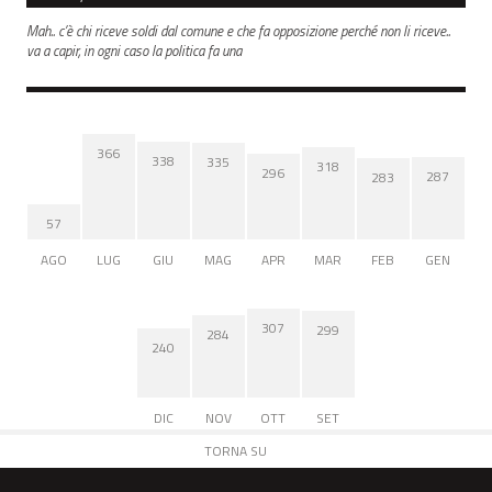
Mah.. c’è chi riceve soldi dal comune e che fa opposizione perché non li riceve..
va a capir, in ogni caso la politica fa una
366
338
335
318
296
287
283
57
AGO
LUG
GIU
MAG
APR
MAR
FEB
GEN
307
299
284
240
DIC
NOV
OTT
SET
TORNA SU