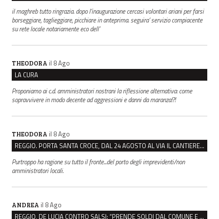
il maghreb tutto ringrazia. dopo l’inaugurazione cercasi volontari ariani per farsi
borseggiare, taglieggiare, picchiare in anteprima. seguira’ servizio compiacente
su rete locale notariamente eco dell’
il 8 Ago
THEODORA
LA CURA
Proponiamo ai c.d. amministratori nostrani la riflessione alternativa: come
sopravvivere in modo decente ad aggressioni e danni da maranza!?!
il 8 Ago
THEODORA
REGGIO. PORTA SANTA CROCE, DAL 24 AGOSTO AL VIA IL CANTIERE PER IL NUOVO COLLETTORE FOGNARIO
Purtroppo ha ragione su tutto il fronte...del porto degli imprevidenti/non
amministratori locali.
il 8 Ago
ANDREA
REGGIO, DE LUCIA CONTRO SALSI: “PRENDE SOLDI DAL COMUNE E DIFFONDE FAKE NEWS”