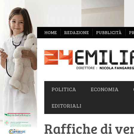
NAVIGAZIONE
HOME
REDAZIONE
PUBBLICITÀ
P
SECONDARIA
NAVIGAZIONE
POLITICA
ECONOMIA
PRIMARIA
EDITORIALI
Raffiche di ven