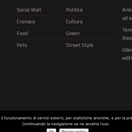
Social Wall
Politica
Anka
ad a
Cronaca
Cultura
Tenn
Food
Green
Alex
Pets
Street Style
Odes
edif
r il funzionamento di servizi esterni, per statistiche anonime, e per la pr
Continuando la navigazione se ne accetta l'uso.
Social Wall
Politica
Cronaca
Cu
Cookie Policy
Ok
Privacy policy