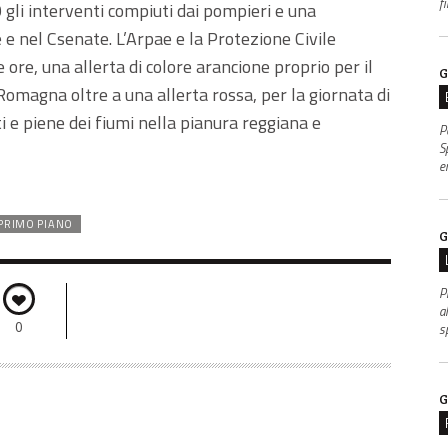
f
 gli interventi compiuti dai pompieri e una
e e nel Csenate. L’Arpae e la Protezione Civile
ore, una allerta di colore arancione proprio per il
G
Romagna oltre a una allerta rossa, per la giornata di
ti e piene dei fiumi nella pianura reggiana e
P
S
e
 PRIMO PIANO
G
P
al
0
s
G