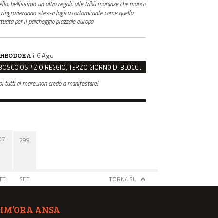
ello, bellissimo, un altro regalo alle tribù maranze che manco
i ringrazieranno, stessa logica cortomirante come quella
ttuata per il parcheggio piazzale europa
il 6 Ago
HEODORA
BOSCO OSPIZIO REGGIO, TERZO GIORNO DI BLOCCO. IL COMITATO: “PRESIDIO FINO A VENERDÌ”
oi tutti al mare...non credo a manifestare!
07
299
TT
SET
TORNA SU
TIM’ORA ANSA