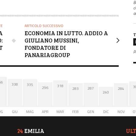
B
c
a
TE
ARTICOLO SUCCESSIVO
A
ECONOMIA IN LUTTO. ADDIO A
T
:
GIULIANO MUSSINI,
T
FONDATORE DI
P
PANARIAGROUP
66
338
335
318
3
296
287
284
283
240
UG
GIU
MAG
APR
MAR
FEB
GEN
DIC
NOV
O
24
EMILIA
UL