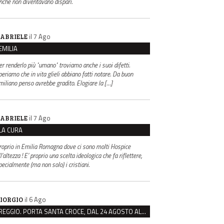
inché non diventavano dispari.
il 7 Ago
ABRIELE
EMILIA
er renderlo più "umano" troviamo anche i suoi difetti.
periamo che in vita glieli abbiano fatti notare. Da buon
miliano penso avrebbe gradito. Elogiare la […]
il 7 Ago
ABRIELE
LA CURA
roprio in Emilia Romagna dove ci sono molti Hospice
l’altezza ! E’ proprio una scelta ideologica che fa riflettere,
pecialmente (ma non solo) i cristiani.
il 6 Ago
IORGIO
REGGIO. PORTA SANTA CROCE, DAL 24 AGOSTO AL VIA IL CANTIERE PER IL NUOVO COLLETTORE FOGNARIO