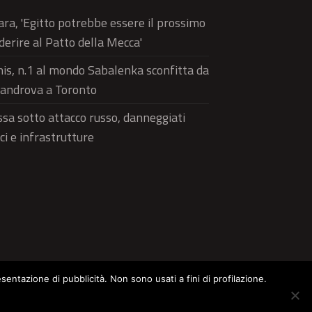
ra, 'Egitto potrebbe essere il prossimo
derire al Patto della Mecca'
is, n.1 al mondo Sabalenka sconfitta da
androva a Toronto
sa sotto attacco russo, danneggiati
ici e infrastrutture
esentazione di pubblicità. Non sono usati a fini di profilazione.
ltura
Food
Green
Pets
Street Style