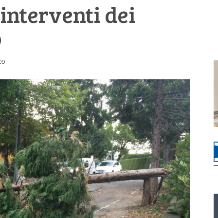
nterventi dei
o
:09