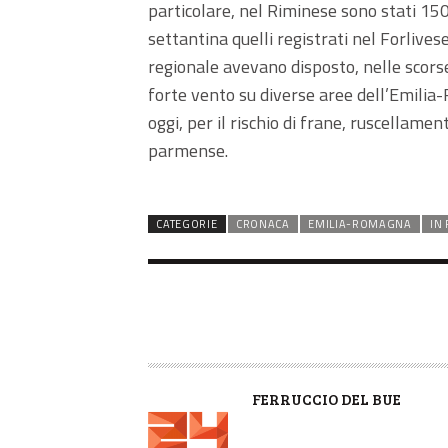
particolare, nel Riminese sono stati 150
settantina quelli registrati nel Forlives
regionale avevano disposto, nelle scorse 
forte vento su diverse aree dell’Emilia-
oggi, per il rischio di frane, ruscellamen
parmense.
CATEGORIE
CRONACA
EMILIA-ROMAGNA
IN
A
FERRUCCIO DEL BUE
U
T