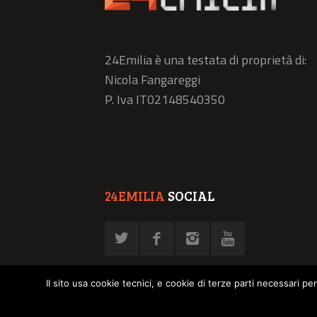
24Emilia è una testata di proprietà di:
Nicola Fangareggi
P. Iva IT02148540350
24EMILIA
SOCIAL
Il sito usa cookie tecnici, e cookie di terze parti necessari pe
© NFN srl - P. Iva 02878030358 -
Privacy Policy
-