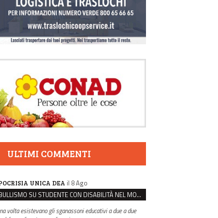
ULTIMI COMMENTI
il 8 Ago
POCRISIA UNICA DEA
BULLISMO SU STUDENTE CON DISABILITÀ NEL MODENESE, INDAGATI DUE RAGAZZI DI 16 ANNI
na volta esistevano gli sganassoni educativi a due a due