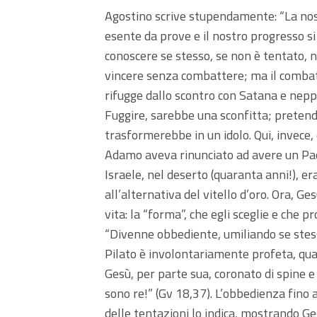
Agostino scrive stupendamente: “La nos
esente da prove e il nostro progresso s
conoscere se stesso, se non è tentato, 
vincere senza combattere; ma il comba
rifugge dallo scontro con Satana e neppure
Fuggire, sarebbe una sconfitta; pretende
trasformerebbe in un idolo. Qui, invece, è
Adamo aveva rinunciato ad avere un Padre
Israele, nel deserto (quaranta anni!), 
all’alternativa del vitello d’oro. Ora, Ge
vita: la “forma”, che egli sceglie e che
“Divenne obbediente, umiliando se stesso
Pilato è involontariamente profeta, qua
Gesù, per parte sua, coronato di spine 
sono re!” (Gv 18,37). L’obbedienza fino al
delle tentazioni lo indica, mostrando Ge