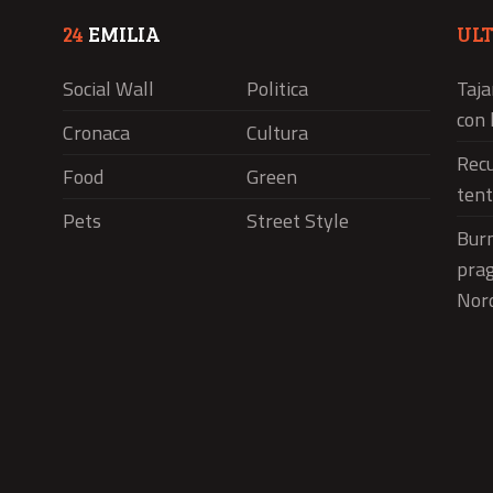
24
EMILIA
UL
Social Wall
Politica
Taja
con 
Cronaca
Cultura
Recu
Food
Green
tent
Pets
Street Style
Burn
prag
Nord