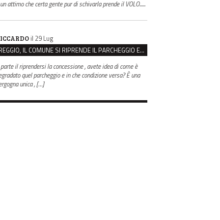
 un attimo che certa gente pur di schivarla prende il VOLO......
il 29 Lug
ICCARDO
REGGIO, IL COMUNE SI RIPRENDE IL PARCHEGGIO EX CASERMA ZUCCHI PER 4,6 MILIONI
 parte il riprendersi la concessione , avete idea di come è
egradato quel parcheggio e in che condizione versa? È una
ergogna unica , […]