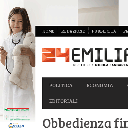
NAVIGAZIONE
HOME
REDAZIONE
PUBBLICITÀ
P
SECONDARIA
NAVIGAZIONE
POLITICA
ECONOMIA
PRIMARIA
EDITORIALI
Obbedienza fin