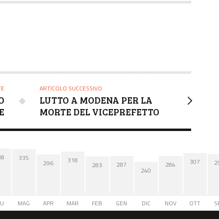
TE
ARTICOLO SUCCESSIVO
O
LUTTO A MODENA PER LA
E
MORTE DEL VICEPREFETTO
38
335
318
307
2
296
287
284
283
240
IU
MAG
APR
MAR
FEB
GEN
DIC
NOV
OTT
S