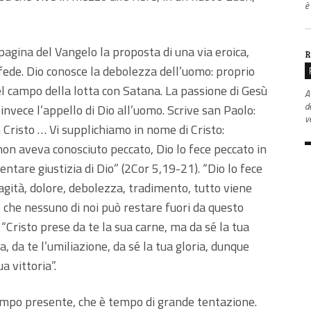
è
gina del Vangelo la proposta di una via eroica,
R
 fede. Dio conosce la debolezza dell’uomo: proprio
l campo della lotta con Satana. La passione di Gesù
A
d
invece l’appello di Dio all’uomo. Scrive san Paolo:
v
n Cristo … Vi supplichiamo in nome di Cristo:
e non aveva conosciuto peccato, Dio lo fece peccato in
ntare giustizia di Dio” (2Cor 5,19-21). “Dio lo fece
vagità, dolore, debolezza, tradimento, tutto viene
o che nessuno di noi può restare fuori da questo
“Cristo prese da te la sua carne, ma da sé la tua
a, da te l’umiliazione, da sé la tua gloria, dunque
a vittoria”.
mpo presente, che è tempo di grande tentazione.