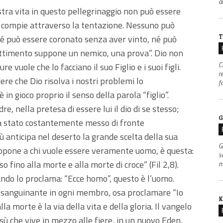
an
tra vita in questo pellegrinaggio non può essere
i compie attraverso la tentazione. Nessuno può
T
né può essere coronato senza aver vinto, né può
ttimento suppone un nemico, una prova”. Dio non
C
 vuole che lo facciano il suo Figlio e i suoi figli.
r
re che Dio risolva i nostri problemi lo
f
 in gioco proprio il senso della parola “figlio”.
, nella pretesa di essere lui il dio di se stesso;
G
era stato costantemente messo di fronte
sù anticipa nel deserto la grande scelta della sua
G
 propone a chi vuole essere veramente uomo, è questa:
s
 fino alla morte e alla morte di croce” (Fil 2,8).
m
ndo lo proclama: “Ecce homo”, questo è l’uomo.
e sanguinante in ogni membro, osa proclamare “Io
K
la morte è la via della vita e della gloria. Il vangelo
sù che vive in mezzo alle fiere, in un nuovo Eden,