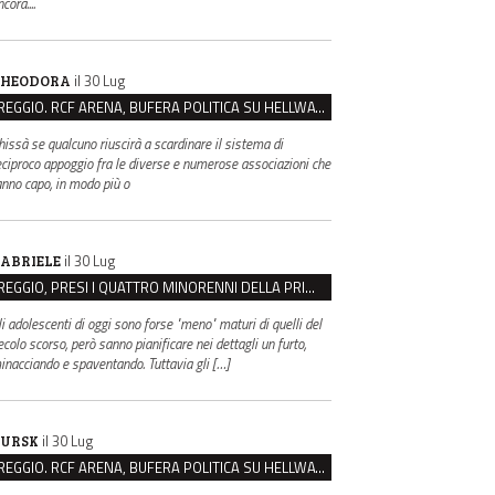
cora....
il 30 Lug
HEODORA
REGGIO. RCF ARENA, BUFERA POLITICA SU HELLWATT FESTIVAL
hissà se qualcuno riuscirà a scardinare il sistema di
eciproco appoggio fra le diverse e numerose associazioni che
anno capo, in modo più o
il 30 Lug
ABRIELE
REGGIO, PRESI I QUATTRO MINORENNI DELLA PRIMA RAPINA ALLA FARMACIA DI COVIOLO
li adolescenti di oggi sono forse "meno" maturi di quelli del
ecolo scorso, però sanno pianificare nei dettagli un furto,
inacciando e spaventando. Tuttavia gli […]
il 30 Lug
URSK
REGGIO. RCF ARENA, BUFERA POLITICA SU HELLWATT FESTIVAL