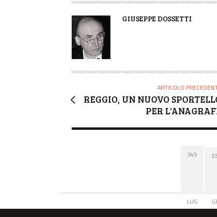
A
GIUSEPPE DOSSETTI
U
T
O
R
E
ARTICOLO PRECEDEN
REGGIO, UN NUOVO SPORTELL
PER L'ANAGRAF
349
3
LUG
G