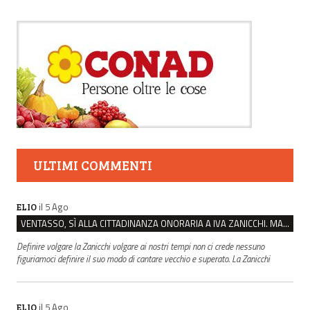
ULTIMI COMMENTI
il 5 Ago
ELIO
VENTASSO, SÌ ALLA CITTADINANZA ONORARIA A IVA ZANICCHI. MA BARGIACCHI: “È DI PESSIMO GUSTO”
Definire volgare la Zanicchi volgare ai nostri tempi non ci crede nessuno
figuriamoci definire il suo modo di cantare vecchio e superato. La Zanicchi
il 5 Ago
ELIO