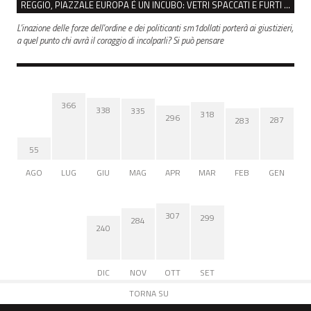
REGGIO, PIAZZALE EUROPA È UN INCUBO: VETRI SPACCATI E FURTI SULLE AUTO IN SOSTA
L'inazione delle forze dell'ordine e dei politicanti sm1dollati porterà ai giustizieri,
a quel punto chi avrà il coraggio di incolparli? Si può pensare
366
338
335
318
296
287
283
55
AGO
LUG
GIU
MAG
APR
MAR
FEB
GEN
307
299
284
240
DIC
NOV
OTT
SET
TORNA SU