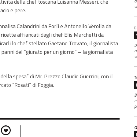
reatività della chef toscana Luisanna Messeri, che
c
v
cacio e pere.
nnalisa Calandrini da Forlì e Antonello Verolla da
E
 ricette affiancati dagli chef Elis Marchetti da
arli lo chef stellato Gaetano Trovato, il giornalista
D
c
anni del “giurato per un giorno” – la giornalista
v
della spesa” di Mr. Prezzo Claudio Guerrini, con il
R
cato “Rosati” di Foggia.
B
m
p
G