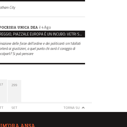
otham City
il 4 Ago
POCRISIA UNICA DEA
REGGIO, PIAZZALE EUROPA È UN INCUBO: VETRI SPACCATI E FURTI SULLE AUTO IN SOSTA
inazione delle forze dell'ordine e dei politicanti sm1dollati
rterà ai giustizieri, a quel punto chi avrà il coraggio di
ncolparli? Si può pensare
07
299
TT
SET
TORNA SU
TIM’ORA ANSA