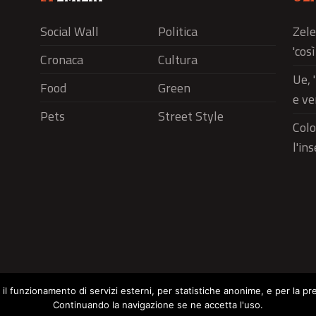
Social Wall
Politica
Zele
'cos
Cronaca
Cultura
Ue, 
Food
Green
e ve
Pets
Street Style
Colo
l'in
r il funzionamento di servizi esterni, per statistiche anonime, e per la pr
Continuando la navigazione se ne accetta l'uso.