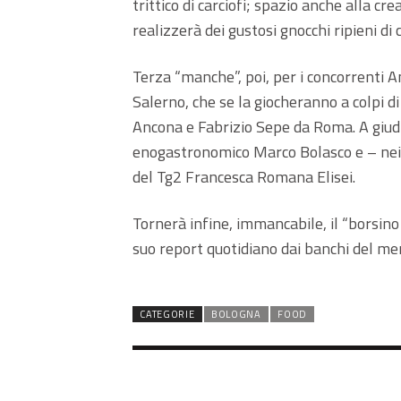
trittico di carciofi; spazio anche alla c
realizzerà dei gustosi gnocchi ripieni di 
Terza “manche”, poi, per i concorrenti A
Salerno, che se la giocheranno a colpi di
Ancona e Fabrizio Sepe da Roma. A giudic
enogastronomico Marco Bolasco e – nei p
del Tg2 Francesca Romana Elisei.
Tornerà infine, immancabile, il “borsino 
suo report quotidiano dai banchi del mer
CATEGORIE
BOLOGNA
FOOD