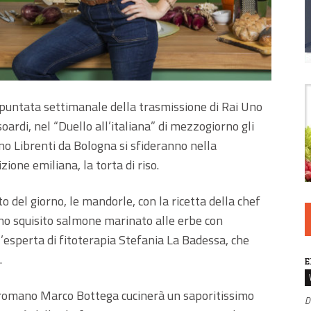
 puntata settimanale della trasmissione di Rai Uno
soardi, nel “Duello all’italiana” di mezzogiorno gli
no Librenti da Bologna si sfideranno nella
izione emiliana, la torta di riso.
o del giorno, le mandorle, con la ricetta della chef
o squisito salmone marinato alle erbe con
l’esperta di fitoterapia Stefania La Badessa, che
.
E
ef romano Marco Bottega cucinerà un saporitissimo
D