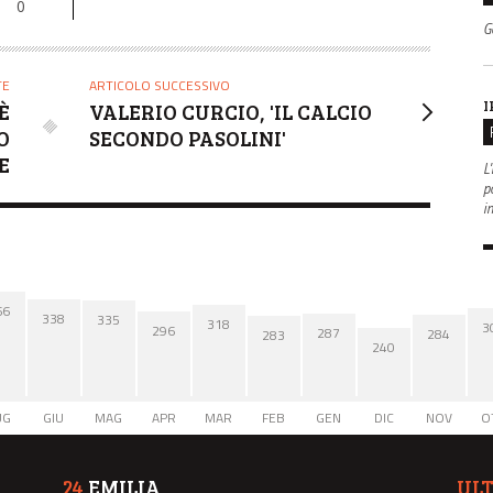
0
G
TE
ARTICOLO SUCCESSIVO
I
È
VALERIO CURCIO, 'IL CALCIO
O
SECONDO PASOLINI'
E
L'
po
i
66
338
335
318
3
296
287
284
283
240
UG
GIU
MAG
APR
MAR
FEB
GEN
DIC
NOV
O
24
EMILIA
UL