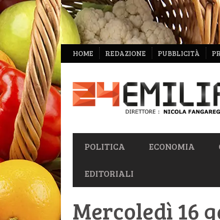
NAVIGAZIONE
HOME
REDAZIONE
PUBBLICITÀ
P
SECONDARIA
NAVIGAZIONE
POLITICA
ECONOMIA
PRIMARIA
EDITORIALI
Mercoledì 16 g