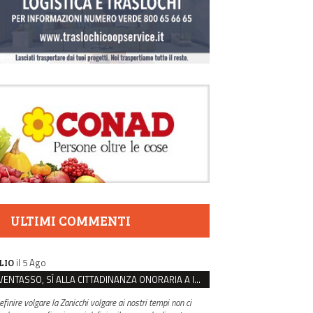
ULTIMI COMMENTI
il 5 Ago
LIO
VENTASSO, SÌ ALLA CITTADINANZA ONORARIA A IVA ZANICCHI. MA BARGIACCHI: “È DI PESSIMO GUSTO”
efinire volgare la Zanicchi volgare ai nostri tempi non ci