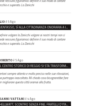
rede nessuno figuriamoci definire il suo modo di cantare
ecchio e superato. La Zanicchi
il 5 Ago
LIO
VENTASSO, SÌ ALLA CITTADINANZA ONORARIA A IVA ZANICCHI. MA BARGIACCHI: “È DI PESSIMO GUSTO”
efinire volgare la Zanicchi volgare ai nostri tempi non ci
rede nessuno figuriamoci definire il suo modo di cantare
ecchio e superato. La Zanicchi
il 5 Ago
OBERTO
IL CENTRO STORICO DI REGGIO SI STA TRASFORMANDO, E NON IN MEGLIO
ertoni sempre attento e molto preciso nelle sue rilevazioni,
a purtroppo inascoltato. Mi chiedo cosa bisognerebbe fare
er migliorare questa città oramai alla frutta.
il 4 Ago
IANNI VATTANI
HELLWATT, SCONTRO SENZA FINE. FRATELLI D’ITALIA: “MILANI PORTA DOCUMENTI, DE FRANCO INSULTI”