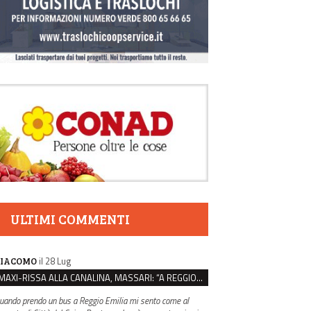
ULTIMI COMMENTI
il 28 Lug
IACOMO
MAXI-RISSA ALLA CANALINA, MASSARI: “A REGGIO FATTI COSÌ GRAVI NON DEVONO TROVARE SPAZIO”
uando prendo un bus a Reggio Emilia mi sento come al