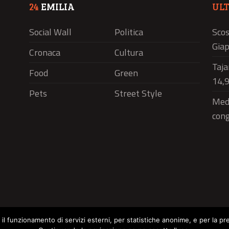
24
EMILIA
UL
Social Wall
Politica
Scos
Giap
Cronaca
Cultura
Taja
Food
Green
14,9
Pets
Street Style
Medi
cong
r il funzionamento di servizi esterni, per statistiche anonime, e per la pr