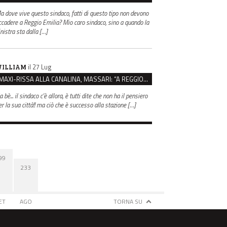
a dove vive questo sindaco, fatti di questo tipo non devono
ccadere a Reggio Emilia? Mio caro sindaco, sino a quando la
inistra sta dalla […]
il 27 Lug
ILLIAM
MAXI-RISSA ALLA CANALINA, MASSARI: “A REGGIO FATTI COSÌ GRAVI NON DEVONO TROVARE SPAZIO”
 bè... il sindaco c'è allora, è tutti dite che non ha il pensiero
er la sua città!! ma ciò che è successo alla stazione […]
99
233
ET
AGO
TORNA SU