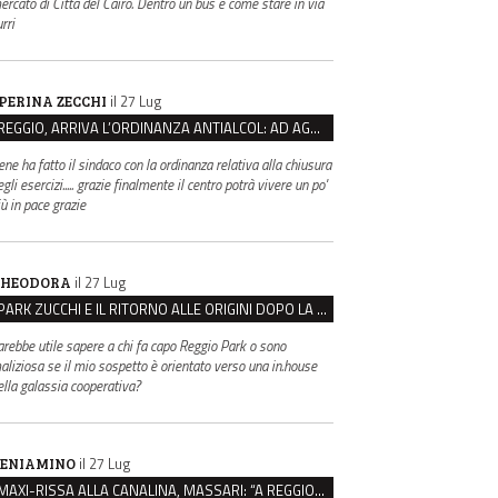
ercato di Città del Cairo. Dentro un bus è come stare in via
rri
il 27 Lug
PERINA ZECCHI
REGGIO, ARRIVA L’ORDINANZA ANTIALCOL: AD AGOSTO ESERCIZI DI VICINATO CHIUSI DALLE 22 ALLE 6
ene ha fatto il sindaco con la ordinanza relativa alla chiusura
gli esercizi..... grazie finalmente il centro potrà vivere un po'
iù in pace grazie
il 27 Lug
HEODORA
PARK ZUCCHI E IL RITORNO ALLE ORIGINI DOPO LA DISAVVENTURA CON REGGIO EMILIA PARCHEGGI
arebbe utile sapere a chi fa capo Reggio Park o sono
aliziosa se il mio sospetto è orientato verso una in.house
ella galassia cooperativa?
il 27 Lug
ENIAMINO
MAXI-RISSA ALLA CANALINA, MASSARI: “A REGGIO FATTI COSÌ GRAVI NON DEVONO TROVARE SPAZIO”