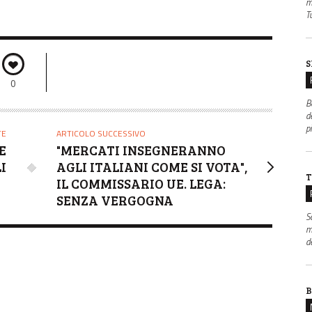
m
Tu
S
0
B
de
p
TE
ARTICOLO SUCCESSIVO
E
"MERCATI INSEGNERANNO
I
AGLI ITALIANI COME SI VOTA",
T
IL COMMISSARIO UE. LEGA:
SENZA VERGOGNA
S
m
d
B