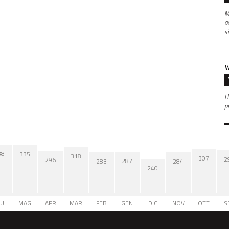
M
a
s
W
Ha
p
38
335
318
307
2
296
287
284
283
240
IU
MAG
APR
MAR
FEB
GEN
DIC
NOV
OTT
S