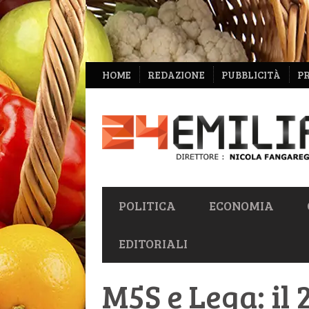
NAVIGAZIONE
HOME
REDAZIONE
PUBBLICITÀ
P
SECONDARIA
NAVIGAZIONE
POLITICA
ECONOMIA
PRIMARIA
EDITORIALI
M5S e Lega: il 