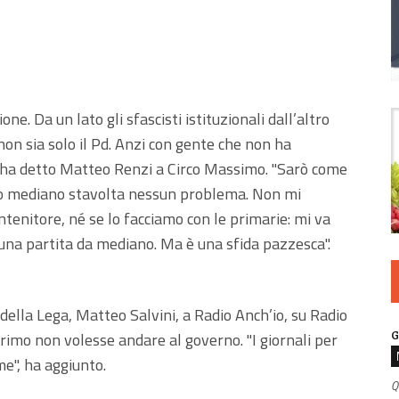
e. Da un lato gli sfascisti istituzionali dall’altro
on sia solo il Pd. Anzi con gente che non ha
", ha detto Matteo Renzi a Circo Massimo. "Sarò come
co mediano stavolta nessun problema. Non mi
ntenitore, né se lo facciamo con le primarie: mi va
 una partita da mediano. Ma è una sfida pazzesca".
r della Lega, Matteo Salvini, a Radio Anch’io, su Radio
G
 primo non volesse andare al governo. "I giornali per
e", ha aggiunto.
Q