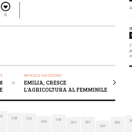
G
0
I
L'
po
i
TE
ARTICOLO SUCCESSIVO
8
EMILIA, CRESCE
E
L'AGRICOLTURA AL FEMMINILE
66
338
335
318
3
296
287
284
283
240