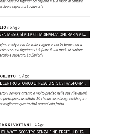
rede nessuno figuriamoci definire il suo modo di cantare
ecchio e superato. La Zanicchi
il 5 Ago
LIO
VENTASSO, SÌ ALLA CITTADINANZA ONORARIA A IVA ZANICCHI. MA BARGIACCHI: “È DI PESSIMO GUSTO”
efinire volgare la Zanicchi volgare ai nostri tempi non ci
rede nessuno figuriamoci definire il suo modo di cantare
ecchio e superato. La Zanicchi
il 5 Ago
OBERTO
IL CENTRO STORICO DI REGGIO SI STA TRASFORMANDO, E NON IN MEGLIO
ertoni sempre attento e molto preciso nelle sue rilevazioni,
a purtroppo inascoltato. Mi chiedo cosa bisognerebbe fare
er migliorare questa città oramai alla frutta.
il 4 Ago
IANNI VATTANI
HELLWATT, SCONTRO SENZA FINE. FRATELLI D’ITALIA: “MILANI PORTA DOCUMENTI, DE FRANCO INSULTI”