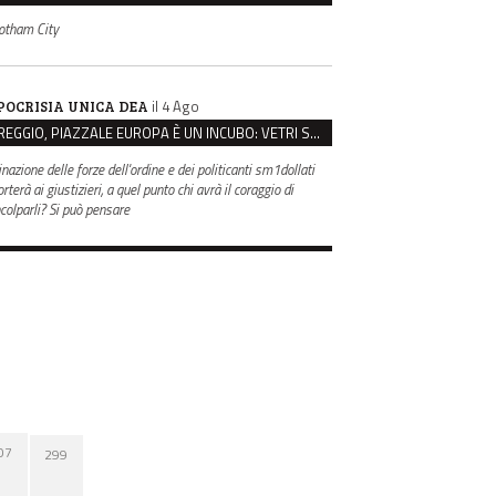
otham City
il 4 Ago
POCRISIA UNICA DEA
REGGIO, PIAZZALE EUROPA È UN INCUBO: VETRI SPACCATI E FURTI SULLE AUTO IN SOSTA
inazione delle forze dell'ordine e dei politicanti sm1dollati
rterà ai giustizieri, a quel punto chi avrà il coraggio di
ncolparli? Si può pensare
07
299