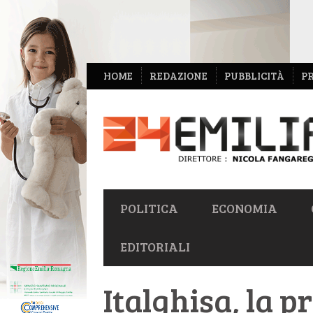
NAVIGAZIONE
HOME
REDAZIONE
PUBBLICITÀ
P
SECONDARIA
NAVIGAZIONE
POLITICA
ECONOMIA
PRIMARIA
EDITORIALI
Italghisa, la p