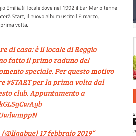
o Emilia (il locale dove nel 1992 il bar Mario tenne
terà Start, il nuovo album uscito l’8 marzo,
prima volta.
re di casa: è il locale di Reggio
o fatto il primo raduno del
omento speciale. Per questo motivo
re
#START
per la prima volta dal
uesto club. Appuntamento a
o/kGLSgCwAyb
yPUwlwmppN
E
 (@ligabue)
17 febbraio 2019
D