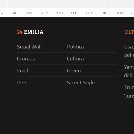
UG
GIU
MAG
APR
MAR
FEB
GEN
DIC
NOV
O
24
EMILIA
UL
Social Wall
Politica
Usa,
polis
Cronaca
Cultura
Yeme
Food
Green
dell
Pets
Street Style
Trum
'tur