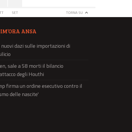
TT
SET
TORNA SU
TIM’ORA ANSA
 nuovi dazi sulle importazioni di
ilicio
n, sale a 58 morti il bilancio
'attacco degli Houthi
p firma un ordine esecutivo contro il
ismo delle nascite'