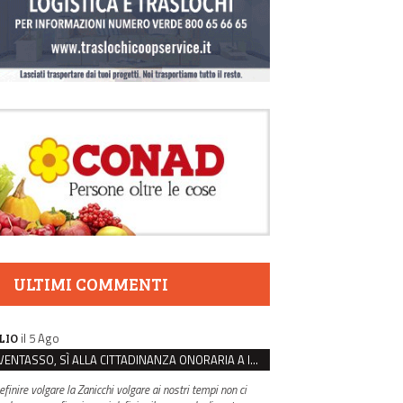
ULTIMI COMMENTI
il 5 Ago
LIO
VENTASSO, SÌ ALLA CITTADINANZA ONORARIA A IVA ZANICCHI. MA BARGIACCHI: “È DI PESSIMO GUSTO”
efinire volgare la Zanicchi volgare ai nostri tempi non ci