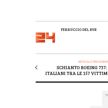
A
FERRUCCIO DEL BUE
U
T
O
R
E
ARTICOLO PRECEDEN
SCHIANTO BOEING 737: 
ITALIANI TRA LE 157 VITTIM
3