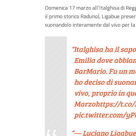
Domenica 17 marzo all’Italghisa di Reggi
il primo storico Raduno), Ligabue presen
suonandolo interamente dal vivo per la 
Italghisa ha il sapo
Emilia dove abbiam
BarMario. Fu un m
ho deciso di suona
vivo, proprio in q
Marzo
https://t.c
pic.twitter.com/
— Luciano Ligabue