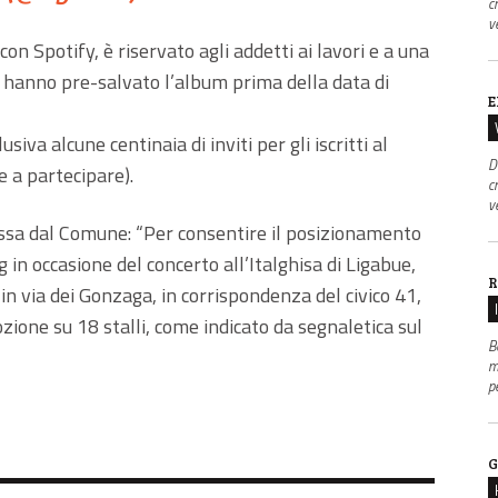
c
v
on Spotify, è riservato agli addetti ai lavori e a una
e hanno pre-salvato l’album prima della data di
E
siva alcune centinaia di inviti per gli iscritti al
D
re a partecipare).
c
v
essa dal Comune: “Per consentire il posizionamento
 in occasione del concerto all’Italghisa di Ligabue,
R
in via dei Gonzaga, in corrispondenza del civico 41,
mozione su 18 stalli, come indicato da segnaletica sul
B
m
p
G