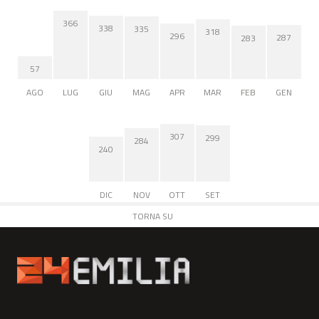
366
338
335
318
296
287
283
57
AGO
LUG
GIU
MAG
APR
MAR
FEB
GEN
307
299
284
240
DIC
NOV
OTT
SET
TORNA SU