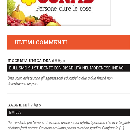
ULTIMI COMMENTI
il 8 Ago
IPOCRISIA UNICA DEA
BULLISMO SU STUDENTE CON DISABILITÀ NEL MODENESE, INDAGATI DUE RAGAZZI DI 16 ANNI
Una volta esistevano gli sganassoni educativi a due a due finché non
diventavano dispari.
il 7 Ago
GABRIELE
EMILIA
Per renderlo più "umano" troviamo anche i suoi difetti. Speriamo che in vita glieli
abbiano fatti notare. Da buon emiliano penso avrebbe gradito. Elogiare la […]