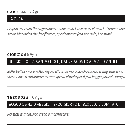
il 7 Ago
GABRIELE
LA CURA
Proprio in Emilia Romagna dove ci sono molti Hospice all’altezza ! E’ proprio una
scelta ideologica che fa riflettere, specialmente (ma non solo) i cristiani.
il 6 Ago
GIORGIO
REGGIO. PORTA SANTA CROCE, DAL 24 AGOSTO AL VIA IL CANTIERE PER IL NUOVO COLLETTORE FOGNARIO
Bello, bellissimo, un altro regalo alle tribù maranze che manco ci ringrazieranno,
stessa logica cortomirante come quella attuata per il parcheggio piazzale europa
il 6 Ago
THEODORA
BOSCO OSPIZIO REGGIO, TERZO GIORNO DI BLOCCO. IL COMITATO: “PRESIDIO FINO A VENERDÌ”
Poi tutti al mare...non credo a manifestare!