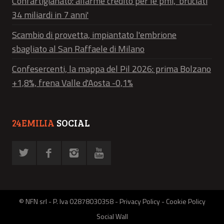
Confartigianato: allarme credito per le pmi, 'bruciati
34 miliardi in 7 anni'
Scambio di provetta, impiantato l'embrione
sbagliato al San Raffaele di Milano
Confesercenti, la mappa del Pil 2026: prima Bolzano
+1,8%, frena Valle d'Aosta -0,1%
24EMILIA
SOCIAL
© NFN srl - P. Iva 02878030358 -
Privacy Policy
-
Cookie Policy
Social Wall