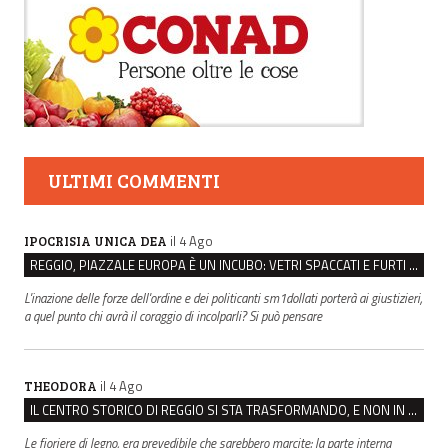
ULTIMI COMMENTI
il 4 Ago
IPOCRISIA UNICA DEA
REGGIO, PIAZZALE EUROPA È UN INCUBO: VETRI SPACCATI E FURTI SULLE AUTO IN SOSTA
L'inazione delle forze dell'ordine e dei politicanti sm1dollati porterà ai giustizieri,
a quel punto chi avrà il coraggio di incolparli? Si può pensare
il 4 Ago
THEODORA
IL CENTRO STORICO DI REGGIO SI STA TRASFORMANDO, E NON IN MEGLIO
Le fioriere di legno, era prevedibile che sarebbero marcite: la parte interna