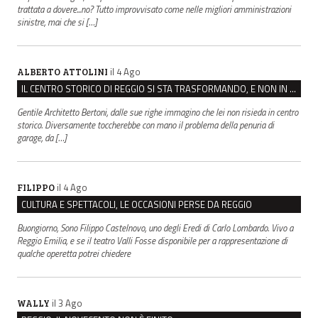
trattata a dovere...no? Tutto improvvisato come nelle migliori amministrazioni
sinistre, mai che si […]
il 4 Ago
ALBERTO ATTOLINI
IL CENTRO STORICO DI REGGIO SI STA TRASFORMANDO, E NON IN MEGLIO
Gentile Architetto Bertoni, dalle sue righe immagino che lei non risieda in centro
storico. Diversamente toccherebbe con mano il problema della penuria di
garage, da […]
il 4 Ago
FILIPPO
CULTURA E SPETTACOLI, LE OCCASIONI PERSE DA REGGIO
Buongiorno, Sono Filippo Castelnovo, uno degli Eredi di Carlo Lombardo. Vivo a
Reggio Emilia, e se il teatro Valli Fosse disponibile per a rappresentazione di
qualche operetta potrei chiedere
il 3 Ago
WALLY