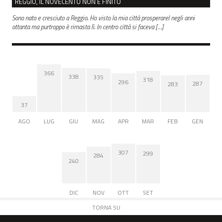
REGGIO, IL NOVECENTO NON È FINITO
Sono nato e cresciuto a Reggio. Ho visto la mia città prosperarel negli anni
ottanta ma purtroppo è rimasta lì. In centro città si faceva […]
366
338
335
318
296
287
283
37
AGO
LUG
GIU
MAG
APR
MAR
FEB
GEN
307
299
284
240
DIC
NOV
OTT
SET
TORNA SU