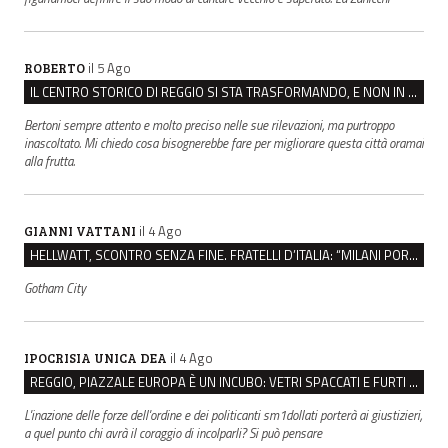
il 5 Ago
ROBERTO
IL CENTRO STORICO DI REGGIO SI STA TRASFORMANDO, E NON IN MEGLIO
Bertoni sempre attento e molto preciso nelle sue rilevazioni, ma purtroppo
inascoltato. Mi chiedo cosa bisognerebbe fare per migliorare questa città oramai
alla frutta.
il 4 Ago
GIANNI VATTANI
HELLWATT, SCONTRO SENZA FINE. FRATELLI D’ITALIA: “MILANI PORTA DOCUMENTI, DE FRANCO INSULTI”
Gotham City
il 4 Ago
IPOCRISIA UNICA DEA
REGGIO, PIAZZALE EUROPA È UN INCUBO: VETRI SPACCATI E FURTI SULLE AUTO IN SOSTA
L'inazione delle forze dell'ordine e dei politicanti sm1dollati porterà ai giustizieri,
a quel punto chi avrà il coraggio di incolparli? Si può pensare