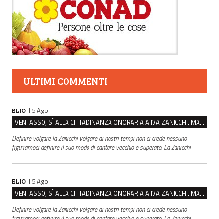
ULTIMI COMMENTI
il 5 Ago
ELIO
VENTASSO, SÌ ALLA CITTADINANZA ONORARIA A IVA ZANICCHI. MA BARGIACCHI: “È DI PESSIMO GUSTO”
Definire volgare la Zanicchi volgare ai nostri tempi non ci crede nessuno
figuriamoci definire il suo modo di cantare vecchio e superato. La Zanicchi
il 5 Ago
ELIO
VENTASSO, SÌ ALLA CITTADINANZA ONORARIA A IVA ZANICCHI. MA BARGIACCHI: “È DI PESSIMO GUSTO”
Definire volgare la Zanicchi volgare ai nostri tempi non ci crede nessuno
figuriamoci definire il suo modo di cantare vecchio e superato. La Zanicchi