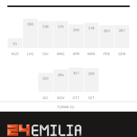
366
338
335
318
296
287
283
55
AGO
LUG
GIU
MAG
APR
MAR
FEB
GEN
307
299
284
240
DIC
NOV
OTT
SET
TORNA SU