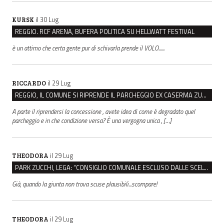
il 30 Lug
KURSK
REGGIO. RCF ARENA, BUFERA POLITICA SU HELLWATT FESTIVAL
è un attimo che certa gente pur di schivarla prende il VOLO......
il 29 Lug
RICCARDO
REGGIO, IL COMUNE SI RIPRENDE IL PARCHEGGIO EX CASERMA ZUCCHI PER 4,6 MILIONI
A parte il riprendersi la concessione , avete idea di come è degradato quel
parcheggio e in che condizione versa? È una vergogna unica , […]
il 29 Lug
THEODORA
PARK ZUCCHI, LEGA: “CONSIGLIO COMUNALE ESCLUSO DALLE SCELTE, PRETENDIAMO TUTTI GLI ATTI”
Già, quando la giunta non trova scuse plausibili...scompare!
il 29 Lug
THEODORA