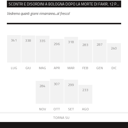
SCONTRI E DISORDINI A BOLOGNA DOPO LA MORTE DI FAKIR, 12 PERSONE INDAGATE
Vedremo quanti giorni rimarranno...al fresco!
341
338
335
318
296
287
283
240
LUG
GIU
MAG
APR
MAR
FEB
GEN
DIC
307
299
284
233
NOV
OTT
SET
AGO
TORNA SU