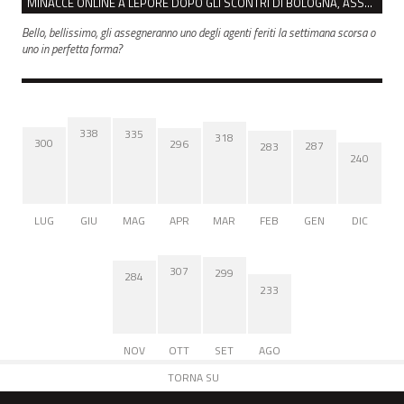
MINACCE ONLINE A LEPORE DOPO GLI SCONTRI DI BOLOGNA, ASSEGNATA LA SCORTA AL SINDACO
Bello, bellissimo, gli assegneranno uno degli agenti feriti la settimana scorsa o
uno in perfetta forma?
338
335
318
300
296
287
283
240
LUG
GIU
MAG
APR
MAR
FEB
GEN
DIC
307
299
284
233
NOV
OTT
SET
AGO
TORNA SU