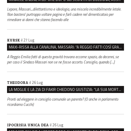
Lepore, Massari....dilettantismo e ideologia, una miscela incredibilmente letale.
Non bastera' purtroppo voltare pagina e farli cadere nel dimenticatoio per
rimediare ai danni che stanno facendo alle
il 27 Lug
KURSK
MAXI-RISSA ALLA CANALINA, MASSARI: “A REGGIO FATTI COSÌ GRAVI NON DEVONO TROVARE SPAZIO”
A Reggio Emilia fatti di questa gravità trovano eccome spazio, da decenni, se
per caso il Sindaco Massari non se ne fosse accorto. Consiglio, quando […]
il 26 Lug
THEODORA
LA MOGLIE E LA ZIA DI FAKIR CHIEDONO GIUSTIZIA: “LA SUA MORTE CRIMINE CONTRO L’UMANITÀ”
Pronti ad eleggere in consiglio comunale un parente? (O anche in parlamento
ricordiamo Cucchi)
il 26 Lug
IPOCRISIA UNICA DEA