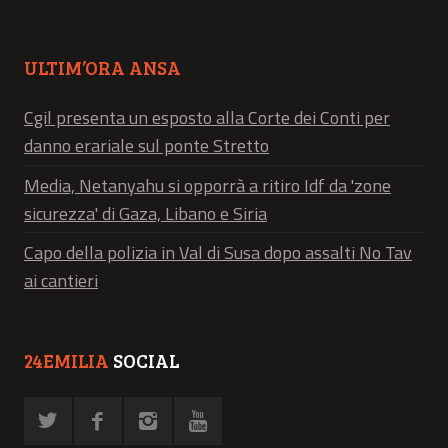
ULTIM’ORA ANSA
Cgil presenta un esposto alla Corte dei Conti per
danno erariale sul ponte Stretto
Media, Netanyahu si opporrà a ritiro Idf da 'zone
sicurezza' di Gaza, Libano e Siria
Capo della polizia in Val di Susa dopo assalti No Tav
ai cantieri
24EMILIA
SOCIAL