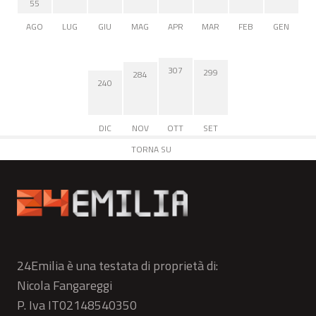
55
AGO
LUG
GIU
MAG
APR
MAR
FEB
GEN
307
299
284
240
DIC
NOV
OTT
SET
TORNA SU
24Emilia è una testata di proprietà di:
Nicola Fangareggi
P. Iva IT02148540350