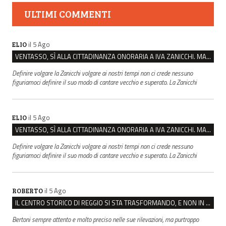
ULTIMI COMMENTI
il 5 Ago
ELIO
VENTASSO, SÌ ALLA CITTADINANZA ONORARIA A IVA ZANICCHI. MA BARGIACCHI: “È DI PESSIMO GUSTO”
Definire volgare la Zanicchi volgare ai nostri tempi non ci crede nessuno
figuriamoci definire il suo modo di cantare vecchio e superato. La Zanicchi
il 5 Ago
ELIO
VENTASSO, SÌ ALLA CITTADINANZA ONORARIA A IVA ZANICCHI. MA BARGIACCHI: “È DI PESSIMO GUSTO”
Definire volgare la Zanicchi volgare ai nostri tempi non ci crede nessuno
figuriamoci definire il suo modo di cantare vecchio e superato. La Zanicchi
il 5 Ago
ROBERTO
IL CENTRO STORICO DI REGGIO SI STA TRASFORMANDO, E NON IN MEGLIO
Bertoni sempre attento e molto preciso nelle sue rilevazioni, ma purtroppo