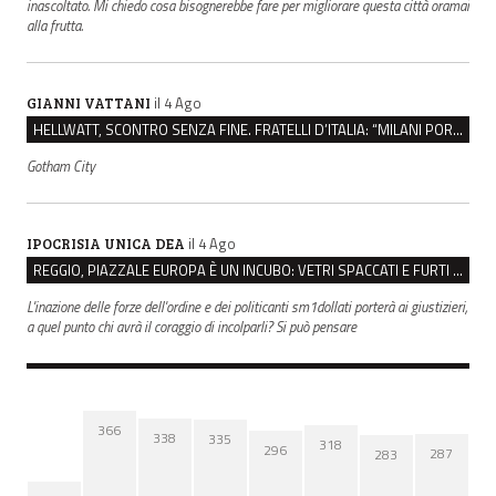
inascoltato. Mi chiedo cosa bisognerebbe fare per migliorare questa città oramai
alla frutta.
il 4 Ago
GIANNI VATTANI
HELLWATT, SCONTRO SENZA FINE. FRATELLI D’ITALIA: “MILANI PORTA DOCUMENTI, DE FRANCO INSULTI”
Gotham City
il 4 Ago
IPOCRISIA UNICA DEA
REGGIO, PIAZZALE EUROPA È UN INCUBO: VETRI SPACCATI E FURTI SULLE AUTO IN SOSTA
L'inazione delle forze dell'ordine e dei politicanti sm1dollati porterà ai giustizieri,
a quel punto chi avrà il coraggio di incolparli? Si può pensare
366
338
335
318
296
287
283