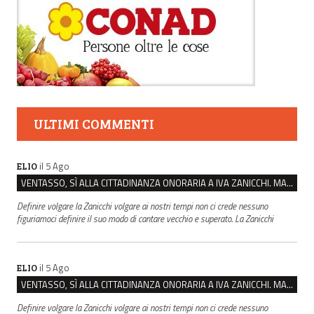
ULTIMI COMMENTI
il 5 Ago
ELIO
VENTASSO, SÌ ALLA CITTADINANZA ONORARIA A IVA ZANICCHI. MA BARGIACCHI: “È DI PESSIMO GUSTO”
Definire volgare la Zanicchi volgare ai nostri tempi non ci crede nessuno
figuriamoci definire il suo modo di cantare vecchio e superato. La Zanicchi
il 5 Ago
ELIO
VENTASSO, SÌ ALLA CITTADINANZA ONORARIA A IVA ZANICCHI. MA BARGIACCHI: “È DI PESSIMO GUSTO”
Definire volgare la Zanicchi volgare ai nostri tempi non ci crede nessuno