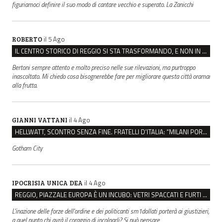
figuriamoci definire il suo modo di cantare vecchio e superato. La Zanicchi
il 5 Ago
ROBERTO
IL CENTRO STORICO DI REGGIO SI STA TRASFORMANDO, E NON IN MEGLIO
Bertoni sempre attento e molto preciso nelle sue rilevazioni, ma purtroppo
inascoltato. Mi chiedo cosa bisognerebbe fare per migliorare questa città oramai
alla frutta.
il 4 Ago
GIANNI VATTANI
HELLWATT, SCONTRO SENZA FINE. FRATELLI D’ITALIA: “MILANI PORTA DOCUMENTI, DE FRANCO INSULTI”
Gotham City
il 4 Ago
IPOCRISIA UNICA DEA
REGGIO, PIAZZALE EUROPA È UN INCUBO: VETRI SPACCATI E FURTI SULLE AUTO IN SOSTA
L'inazione delle forze dell'ordine e dei politicanti sm1dollati porterà ai giustizieri,
a quel punto chi avrà il coraggio di incolparli? Si può pensare