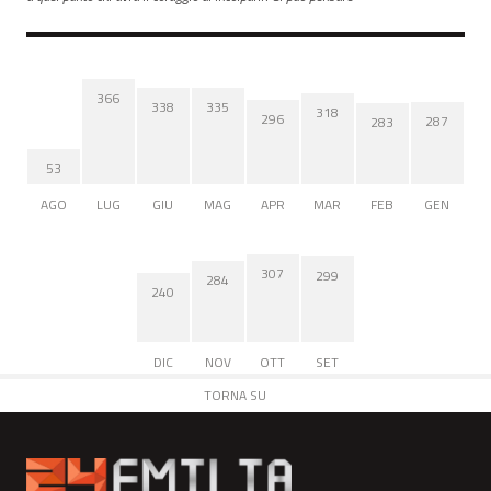
366
338
335
318
296
287
283
53
AGO
LUG
GIU
MAG
APR
MAR
FEB
GEN
307
299
284
240
DIC
NOV
OTT
SET
TORNA SU