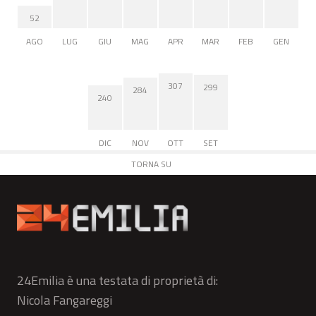
52
AGO
LUG
GIU
MAG
APR
MAR
FEB
GEN
307
299
284
240
DIC
NOV
OTT
SET
TORNA SU
24Emilia è una testata di proprietà di:
Nicola Fangareggi