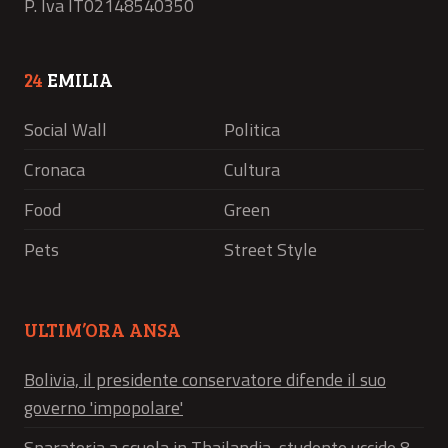
P. Iva IT02148540350
24
EMILIA
Social Wall
Politica
Cronaca
Cultura
Food
Green
Pets
Street Style
ULTIM’ORA ANSA
Bolivia, il presidente conservatore difende il suo
governo 'impopolare'
Sparatoria a scuola in Thailandia, studente uccide 8