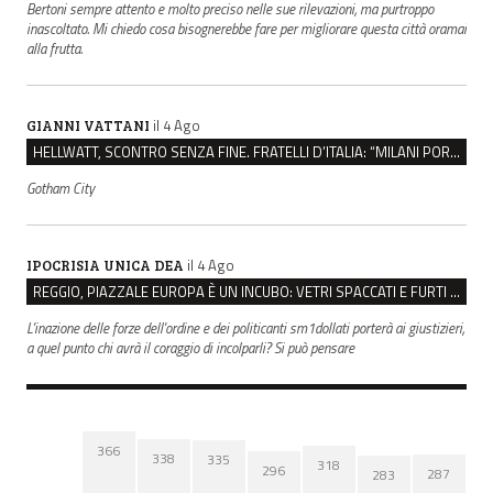
Bertoni sempre attento e molto preciso nelle sue rilevazioni, ma purtroppo
inascoltato. Mi chiedo cosa bisognerebbe fare per migliorare questa città oramai
alla frutta.
il 4 Ago
GIANNI VATTANI
HELLWATT, SCONTRO SENZA FINE. FRATELLI D’ITALIA: “MILANI PORTA DOCUMENTI, DE FRANCO INSULTI”
Gotham City
il 4 Ago
IPOCRISIA UNICA DEA
REGGIO, PIAZZALE EUROPA È UN INCUBO: VETRI SPACCATI E FURTI SULLE AUTO IN SOSTA
L'inazione delle forze dell'ordine e dei politicanti sm1dollati porterà ai giustizieri,
a quel punto chi avrà il coraggio di incolparli? Si può pensare
366
338
335
318
296
287
283