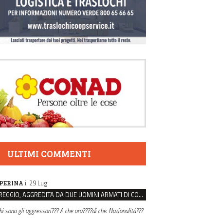
ULTIMI COMMENTI
il 29 Lug
PERINA
REGGIO, AGGREDITA DA DUE UOMINI ARMATI DI COLTELLO PER LA BORSA: LEI REAGISCE E LI FA SCAPPARE
hi sono gli aggressori??? A che ora????di che. Nazionalità???