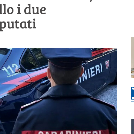
llo i due
putati