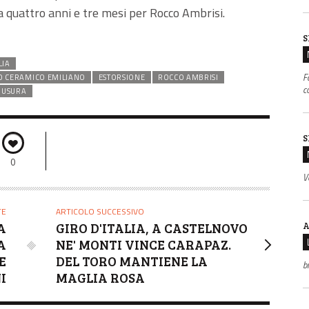
 quattro anni e tre mesi per Rocco Ambrisi.
S
LIA
F
O CERAMICO EMILIANO
ESTORSIONE
ROCCO AMBRISI
c
USURA
S
0
V
TE
ARTICOLO SUCCESSIVO
A
A
GIRO D'ITALIA, A CASTELNOVO
A
NE' MONTI VINCE CARAPAZ.
E
DEL TORO MANTIENE LA
b
I
MAGLIA ROSA