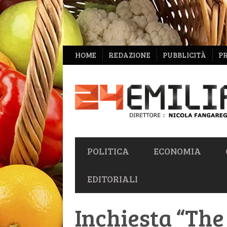
NAVIGAZIONE
HOME
REDAZIONE
PUBBLICITÀ
P
SECONDARIA
NAVIGAZIONE
POLITICA
ECONOMIA
PRIMARIA
EDITORIALI
Inchiesta “The