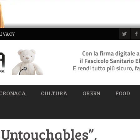
RIVACY
CRONACA
CULTURA
GREEN
FOOD
 Untouchables”,