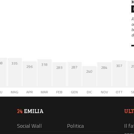
M
A
ac
b
d
38
335
318
307
2
296
287
284
283
240
IU
MAG
APR
MAR
FEB
GEN
DIC
NOV
OTT
S
24
EMILIA
UL
Social Wall
Politica
Il f