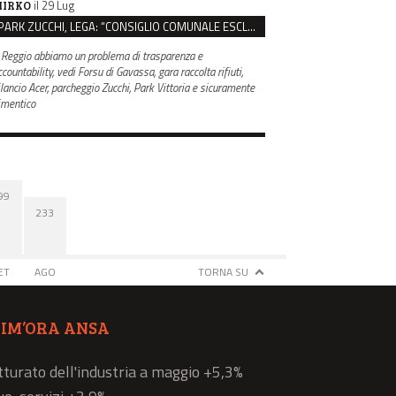
il 29 Lug
IRKO
PARK ZUCCHI, LEGA: “CONSIGLIO COMUNALE ESCLUSO DALLE SCELTE, PRETENDIAMO TUTTI GLI ATTI”
 Reggio abbiamo un problema di trasparenza e
countability, vedi Forsu di Gavassa, gara raccolta rifiuti,
ilancio Acer, parcheggio Zucchi, Park Vittoria e sicuramente
imentico
99
233
ET
AGO
TORNA SU
TIM’ORA ANSA
atturato dell'industria a maggio +5,3%