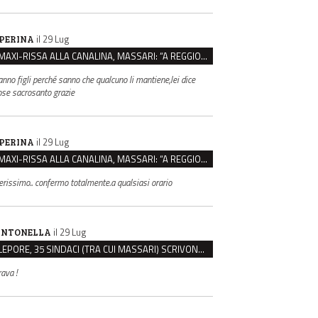
il 29 Lug
PERINA
MAXI-RISSA ALLA CANALINA, MASSARI: “A REGGIO FATTI COSÌ GRAVI NON DEVONO TROVARE SPAZIO”
anno figli perché sanno che qualcuno li mantiene,lei dice
ose sacrosanto grazie
il 29 Lug
PERINA
MAXI-RISSA ALLA CANALINA, MASSARI: “A REGGIO FATTI COSÌ GRAVI NON DEVONO TROVARE SPAZIO”
erissimo.. confermo totalmente.a qualsiasi orario
il 29 Lug
NTONELLA
LEPORE, 35 SINDACI (TRA CUI MASSARI) SCRIVONO A MELONI: “BASTA ATTACCHI ISTITUZIONALI”
rava !