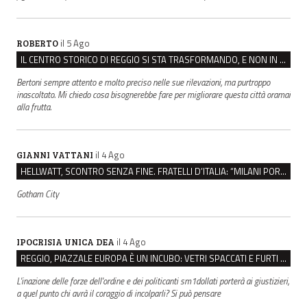
il 5 Ago
ROBERTO
IL CENTRO STORICO DI REGGIO SI STA TRASFORMANDO, E NON IN MEGLIO
Bertoni sempre attento e molto preciso nelle sue rilevazioni, ma purtroppo
inascoltato. Mi chiedo cosa bisognerebbe fare per migliorare questa città oramai
alla frutta.
il 4 Ago
GIANNI VATTANI
HELLWATT, SCONTRO SENZA FINE. FRATELLI D’ITALIA: “MILANI PORTA DOCUMENTI, DE FRANCO INSULTI”
Gotham City
il 4 Ago
IPOCRISIA UNICA DEA
REGGIO, PIAZZALE EUROPA È UN INCUBO: VETRI SPACCATI E FURTI SULLE AUTO IN SOSTA
L'inazione delle forze dell'ordine e dei politicanti sm1dollati porterà ai giustizieri,
a quel punto chi avrà il coraggio di incolparli? Si può pensare