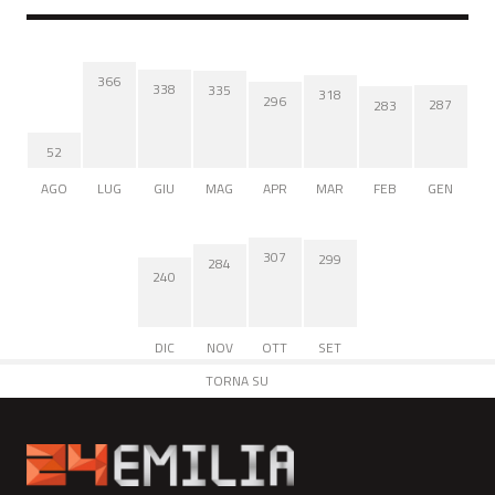
366
338
335
318
296
287
283
52
AGO
LUG
GIU
MAG
APR
MAR
FEB
GEN
307
299
284
240
DIC
NOV
OTT
SET
TORNA SU