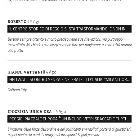
il 5 Ago
ROBERTO
IL CENTRO STORICO DI REGGIO SI STA TRASFORMANDO, E NON IN MEGLIO
Bertoni sempre attento e molto preciso nelle sue rilevazioni, ma purtroppo
inascoltato. Mi chiedo cosa bisognerebbe fare per migliorare questa città oramai
alla frutta.
il 4 Ago
GIANNI VATTANI
HELLWATT, SCONTRO SENZA FINE. FRATELLI D’ITALIA: “MILANI PORTA DOCUMENTI, DE FRANCO INSULTI”
Gotham City
il 4 Ago
IPOCRISIA UNICA DEA
REGGIO, PIAZZALE EUROPA È UN INCUBO: VETRI SPACCATI E FURTI SULLE AUTO IN SOSTA
L'inazione delle forze dell'ordine e dei politicanti sm1dollati porterà ai giustizieri,
a quel punto chi avrà il coraggio di incolparli? Si può pensare