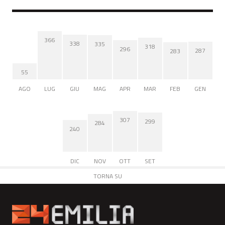
366
338
335
318
296
287
283
55
AGO
LUG
GIU
MAG
APR
MAR
FEB
GEN
307
299
284
240
DIC
NOV
OTT
SET
TORNA SU