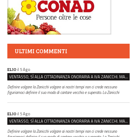
ULTIMI COMMENTI
il 5 Ago
ELIO
VENTASSO, SÌ ALLA CITTADINANZA ONORARIA A IVA ZANICCHI. MA BARGIACCHI: “È DI PESSIMO GUSTO”
Definire volgare la Zanicchi volgare ai nostri tempi non ci crede nessuno
figuriamoci definire il suo modo di cantare vecchio e superato. La Zanicchi
il 5 Ago
ELIO
VENTASSO, SÌ ALLA CITTADINANZA ONORARIA A IVA ZANICCHI. MA BARGIACCHI: “È DI PESSIMO GUSTO”
Definire volgare la Zanicchi volgare ai nostri tempi non ci crede nessuno
figuriamoci definire il suo modo di cantare vecchio e superato. La Zanicchi