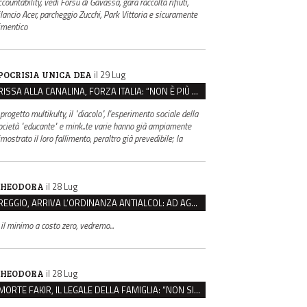
countability, vedi Forsu di Gavassa, gara raccolta rifiuti,
ilancio Acer, parcheggio Zucchi, Park Vittoria e sicuramente
imentico
il 29 Lug
POCRISIA UNICA DEA
RISSA ALLA CANALINA, FORZA ITALIA: “NON È PIÙ EMERGENZA EDUCATIVA, MA DI SICUREZZA”
 progetto multikulty, il "diacolo", l'esperimento sociale della
ocietà "educante" e mink..te varie hanno già ampiamente
mostrato il loro fallimento, peraltro già prevedibile; la
il 28 Lug
HEODORA
REGGIO, ARRIVA L’ORDINANZA ANTIALCOL: AD AGOSTO ESERCIZI DI VICINATO CHIUSI DALLE 22 ALLE 6
 il minimo a costo zero, vedremo...
il 28 Lug
HEODORA
MORTE FAKIR, IL LEGALE DELLA FAMIGLIA: “NON SIA LA POLIZIA DI STATO A INDAGARE”