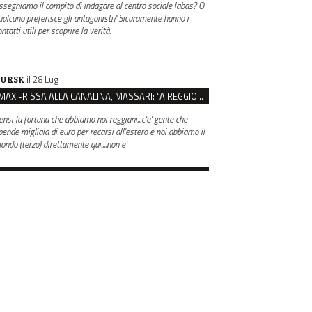
ssegniamo il compito di indagare al centro sociale labas? O
ualcuno preferisce gli antagonisti? Sicuramente hanno i
ntatti utili per scoprire la verità.
il 28 Lug
URSK
MAXI-RISSA ALLA CANALINA, MASSARI: “A REGGIO FATTI COSÌ GRAVI NON DEVONO TROVARE SPAZIO”
ensi la fortuna che abbiamo noi reggiani...c'e' gente che
pende migliaia di euro per recarsi all'estero e noi abbiamo il
ondo (terzo) direttamente qui....non e'