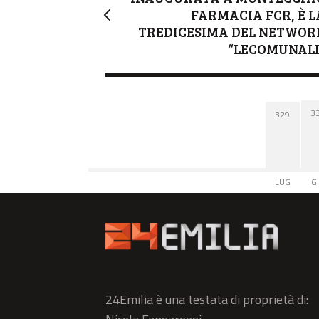
FARMACIA FCR, È L
TREDICESIMA DEL NETWOR
“LECOMUNALI
3
329
LUG
G
24Emilia è una testata di proprietà di: