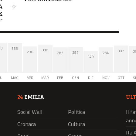
A
K
”
38
335
318
307
2
296
287
284
283
240
IU
MAG
APR
MAR
FEB
GEN
DIC
NOV
OTT
S
24
EMILIA
UL
Social Wall
Politica
Il f
annu
Cronaca
Cultura
Ita 