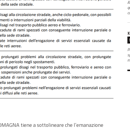
A
q
co
K
P
s
m
MAGNA tiene a sottolineare che l’emanazione