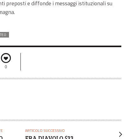
nti preposti e diffonde i messaggi istituzionali su
magna.
TEO
0
TE
ARTICOLO SUCCESSIVO
O
FRA DIAVOLO 533