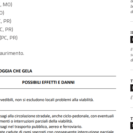
ac
E, MO)
b
O)
d
, PR)
C, PR)
I
(PC, PR)
Il
saurimento.
s
di
T
È
T