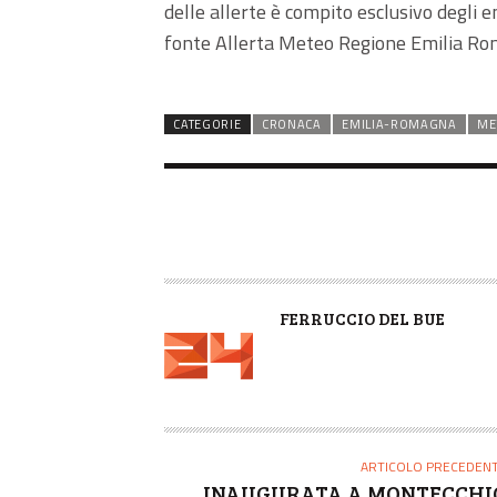
delle allerte è compito esclusivo degli e
fonte Allerta Meteo Regione Emilia Ro
CATEGORIE
CRONACA
EMILIA-ROMAGNA
ME
A
FERRUCCIO DEL BUE
U
T
O
R
E
ARTICOLO PRECEDEN
INAUGURATA A MONTECCHI