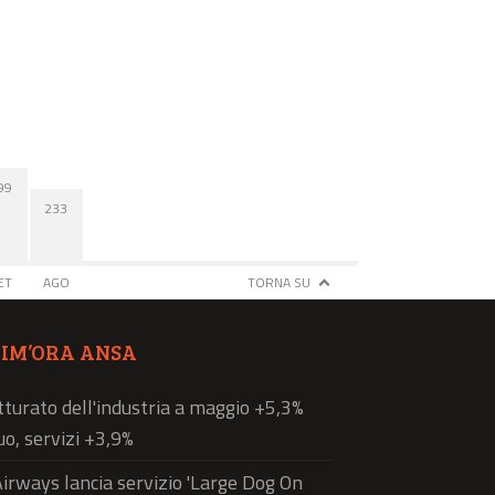
99
233
ET
AGO
TORNA SU
TIM’ORA ANSA
atturato dell'industria a maggio +5,3%
o, servizi +3,9%
Airways lancia servizio 'Large Dog On