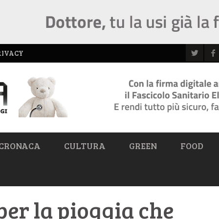
RIVACY
CRONACA
CULTURA
GREEN
FOOD
per la pioggia che