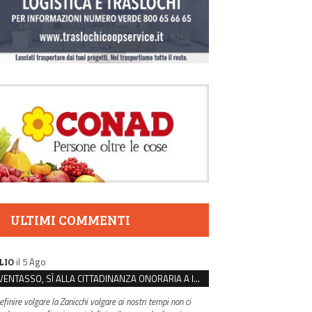
ULTIMI COMMENTI
il 5 Ago
LIO
VENTASSO, SÌ ALLA CITTADINANZA ONORARIA A IVA ZANICCHI. MA BARGIACCHI: “È DI PESSIMO GUSTO”
efinire volgare la Zanicchi volgare ai nostri tempi non ci