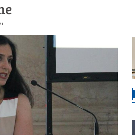
ne
:31