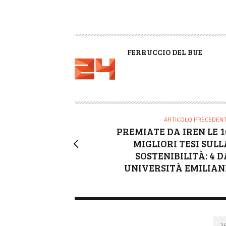
A
FERRUCCIO DEL BUE
U
T
O
R
E
ARTICOLO PRECEDEN
PREMIATE DA IREN LE 1
MIGLIORI TESI SULL
SOSTENIBILITÀ: 4 D
UNIVERSITÀ EMILIAN
3