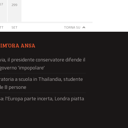
07
299
TT
SET
TORNA SU
TIM’ORA ANSA
via, il presidente conservatore difende il
governo 'impopolare'
atoria a scuola in Thailandia, studente
de 8 persone
a: l'Europa parte incerta, Londra piatta