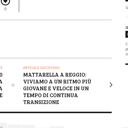
G
0
I
L'
po
i
TE
ARTICOLO SUCCESSIVO
0
MATTARELLA A REGGIO:
A
VIVIAMO A UN RITMO PIÙ
A
GIOVANE E VELOCE IN UN
E
TEMPO DI CONTINUA
TRANSIZIONE
66