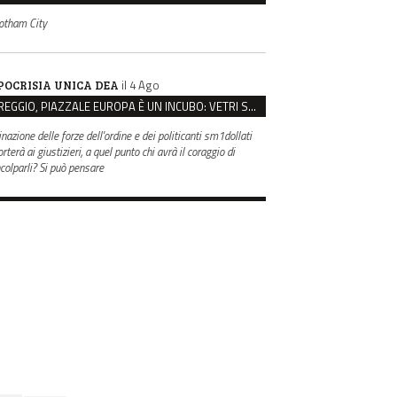
otham City
il 4 Ago
POCRISIA UNICA DEA
REGGIO, PIAZZALE EUROPA È UN INCUBO: VETRI SPACCATI E FURTI SULLE AUTO IN SOSTA
inazione delle forze dell'ordine e dei politicanti sm1dollati
rterà ai giustizieri, a quel punto chi avrà il coraggio di
ncolparli? Si può pensare