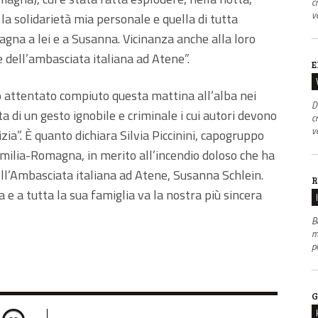
c
v
la solidarietà mia personale e quella di tutta
gna a lei e a Susanna. Vicinanza anche alla loro
e dell’ambasciata italiana ad Atene”.
E
ro attentato compiuto questa mattina all’alba nei
D
ta di un gesto ignobile e criminale i cui autori devono
c
v
izia”. È quanto dichiara Silvia Piccinini, capogruppo
milia-Romagna, in merito all’incendio doloso che ha
ell’Ambasciata italiana ad Atene, Susanna Schlein.
R
e a tutta la sua famiglia va la nostra più sincera
B
m
p
G