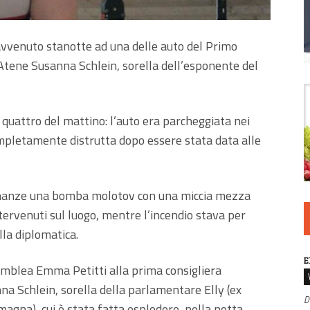
 avvenuto stanotte ad una delle auto del Primo
 Atene Susanna Schlein, sorella dell’esponente del
 quattro del mattino: l’auto era parcheggiata nei
ompletamente distrutta dopo essere stata data alle
cinanze una bomba molotov con una miccia mezza
intervenuti sul luogo, mentre l’incendio stava per
lla diplomatica.
E
semblea Emma Petitti alla prima consigliera
na Schlein, sorella della parlamentare Elly (ex
D
agna), cui è stata fatta esplodere, nella notta,