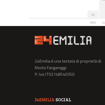
52
AGO
L
24Emilia è una testata di proprietà di:
Nicola Fangareggi
P. Iva IT02148540350
24EMILIA
SOCIAL