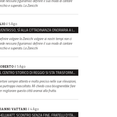
rede nessuno figuriamoci definire il suo modo di cantare
ecchio e superato. La Zanicchi
il 5 Ago
LIO
VENTASSO, SÌ ALLA CITTADINANZA ONORARIA A IVA ZANICCHI. MA BARGIACCHI: “È DI PESSIMO GUSTO”
efinire volgare la Zanicchi volgare ai nostri tempi non ci
rede nessuno figuriamoci definire il suo modo di cantare
ecchio e superato. La Zanicchi
il 5 Ago
OBERTO
IL CENTRO STORICO DI REGGIO SI STA TRASFORMANDO, E NON IN MEGLIO
ertoni sempre attento e molto preciso nelle sue rilevazioni,
a purtroppo inascoltato. Mi chiedo cosa bisognerebbe fare
er migliorare questa città oramai alla frutta.
il 4 Ago
IANNI VATTANI
HELLWATT, SCONTRO SENZA FINE. FRATELLI D’ITALIA: “MILANI PORTA DOCUMENTI, DE FRANCO INSULTI”