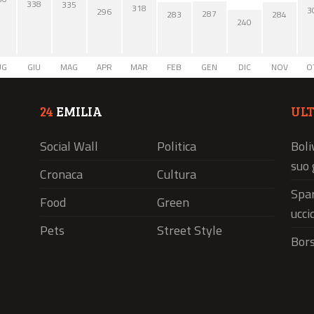
338
335
318
3
296
287
284
283
240
UG
GIU
MAG
APR
MAR
FEB
GEN
DIC
NOV
O
24
EMILIA
UL
Social Wall
Politica
Boli
suo 
Cronaca
Cultura
Spar
Food
Green
ucci
Pets
Street Style
Bors