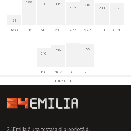
366
338
335
318
296
287
283
52
AGO
LUG
GIU
MAG
APR
MAR
FEB
GEN
307
299
284
240
DIC
NOV
OTT
SET
TORNA SU
24Emilia è una testata di proprietà di: