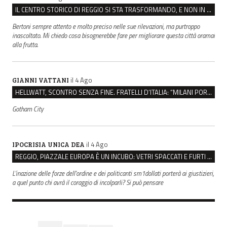
IL CENTRO STORICO DI REGGIO SI STA TRASFORMANDO, E NON IN MEGLIO
Bertoni sempre attento e molto preciso nelle sue rilevazioni, ma purtroppo
inascoltato. Mi chiedo cosa bisognerebbe fare per migliorare questa città oramai
alla frutta.
il 4 Ago
GIANNI VATTANI
HELLWATT, SCONTRO SENZA FINE. FRATELLI D’ITALIA: “MILANI PORTA DOCUMENTI, DE FRANCO INSULTI”
Gotham City
il 4 Ago
IPOCRISIA UNICA DEA
REGGIO, PIAZZALE EUROPA È UN INCUBO: VETRI SPACCATI E FURTI SULLE AUTO IN SOSTA
L'inazione delle forze dell'ordine e dei politicanti sm1dollati porterà ai giustizieri,
a quel punto chi avrà il coraggio di incolparli? Si può pensare