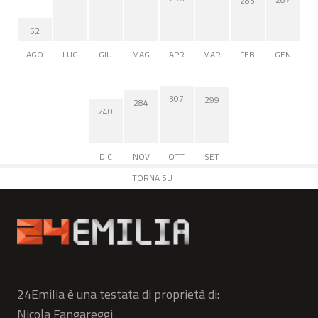
283
52
AGO
LUG
GIU
MAG
APR
MAR
FEB
GEN
307
299
284
240
DIC
NOV
OTT
SET
TORNA SU
24Emilia è una testata di proprietà di:
Nicola Fangareggi