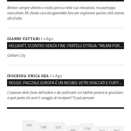
Bertoni sempre attento e molto preciso nelle sue rilevazioni, ma purtroppo
inascoltato. Mi chiedo cosa bisognerebbe fare per migliorare questa città oramai
alla frutta.
il 4 Ago
GIANNI VATTANI
HELLWATT, SCONTRO SENZA FINE. FRATELLI D’ITALIA: “MILANI PORTA DOCUMENTI, DE FRANCO INSULTI”
Gotham City
il 4 Ago
IPOCRISIA UNICA DEA
REGGIO, PIAZZALE EUROPA È UN INCUBO: VETRI SPACCATI E FURTI SULLE AUTO IN SOSTA
L'inazione delle forze dell'ordine e dei politicanti sm1dollati porterà ai giustizieri,
a quel punto chi avrà il coraggio di incolparli? Si può pensare
366
338
335
318
296
287