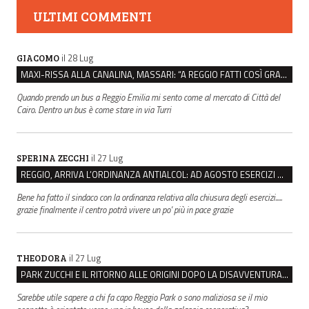
ULTIMI COMMENTI
il 28 Lug
GIACOMO
MAXI-RISSA ALLA CANALINA, MASSARI: “A REGGIO FATTI COSÌ GRAVI NON DEVONO TROVARE SPAZIO”
Quando prendo un bus a Reggio Emilia mi sento come al mercato di Città del
Cairo. Dentro un bus è come stare in via Turri
il 27 Lug
SPERINA ZECCHI
REGGIO, ARRIVA L’ORDINANZA ANTIALCOL: AD AGOSTO ESERCIZI DI VICINATO CHIUSI DALLE 22 ALLE 6
Bene ha fatto il sindaco con la ordinanza relativa alla chiusura degli esercizi.....
grazie finalmente il centro potrà vivere un po' più in pace grazie
il 27 Lug
THEODORA
PARK ZUCCHI E IL RITORNO ALLE ORIGINI DOPO LA DISAVVENTURA CON REGGIO EMILIA PARCHEGGI
Sarebbe utile sapere a chi fa capo Reggio Park o sono maliziosa se il mio