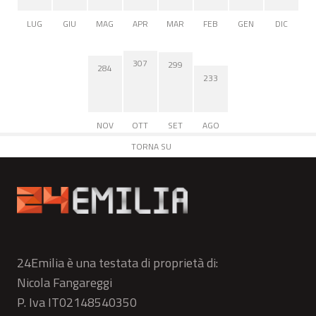
LUG
GIU
MAG
APR
MAR
FEB
GEN
DIC
307
299
284
233
NOV
OTT
SET
AGO
TORNA SU
24Emilia è una testata di proprietà di:
Nicola Fangareggi
P. Iva IT02148540350