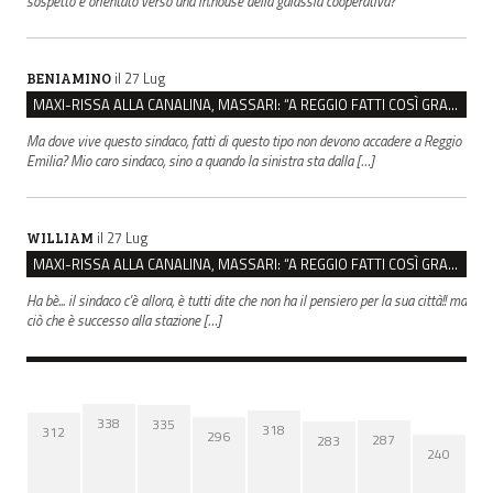
sospetto è orientato verso una in.house della galassia cooperativa?
il 27 Lug
BENIAMINO
MAXI-RISSA ALLA CANALINA, MASSARI: “A REGGIO FATTI COSÌ GRAVI NON DEVONO TROVARE SPAZIO”
Ma dove vive questo sindaco, fatti di questo tipo non devono accadere a Reggio
Emilia? Mio caro sindaco, sino a quando la sinistra sta dalla […]
il 27 Lug
WILLIAM
MAXI-RISSA ALLA CANALINA, MASSARI: “A REGGIO FATTI COSÌ GRAVI NON DEVONO TROVARE SPAZIO”
Ha bè... il sindaco c'è allora, è tutti dite che non ha il pensiero per la sua città!! ma
ciò che è successo alla stazione […]
338
335
318
312
296
287
283
240