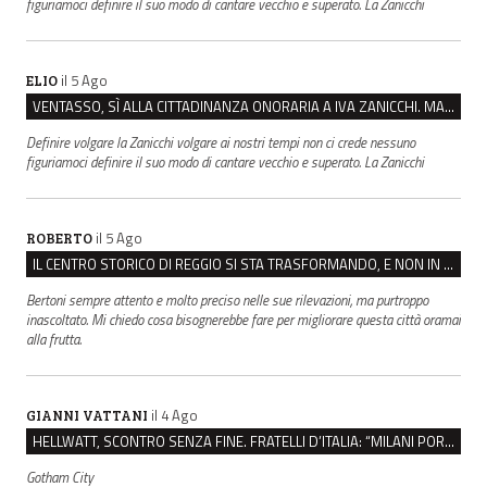
figuriamoci definire il suo modo di cantare vecchio e superato. La Zanicchi
il 5 Ago
ELIO
VENTASSO, SÌ ALLA CITTADINANZA ONORARIA A IVA ZANICCHI. MA BARGIACCHI: “È DI PESSIMO GUSTO”
Definire volgare la Zanicchi volgare ai nostri tempi non ci crede nessuno
figuriamoci definire il suo modo di cantare vecchio e superato. La Zanicchi
il 5 Ago
ROBERTO
IL CENTRO STORICO DI REGGIO SI STA TRASFORMANDO, E NON IN MEGLIO
Bertoni sempre attento e molto preciso nelle sue rilevazioni, ma purtroppo
inascoltato. Mi chiedo cosa bisognerebbe fare per migliorare questa città oramai
alla frutta.
il 4 Ago
GIANNI VATTANI
HELLWATT, SCONTRO SENZA FINE. FRATELLI D’ITALIA: “MILANI PORTA DOCUMENTI, DE FRANCO INSULTI”
Gotham City