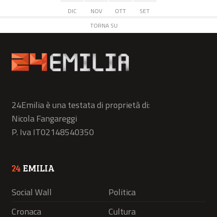
DIC
NOV
OTT
SET
TORNA SU
24Emilia è una testata di proprietà di:
Nicola Fangareggi
P. Iva IT02148540350
24
EMILIA
Social Wall
Politica
Cronaca
Cultura