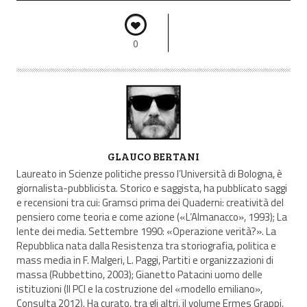
0
A
GLAUCO BERTANI
U
Laureato in Scienze politiche presso l’Università di Bologna, è
T
giornalista-pubblicista. Storico e saggista, ha pubblicato saggi
e recensioni tra cui: Gramsci prima dei Quaderni: creatività del
O
pensiero come teoria e come azione («L’Almanacco», 1993); La
R
lente dei media. Settembre 1990: «Operazione verità?». La
E
Repubblica nata dalla Resistenza tra storiografia, politica e
mass media in F. Malgeri, L. Paggi, Partiti e organizzazioni di
massa (Rubbettino, 2003); Gianetto Patacini uomo delle
istituzioni (Il PCI e la costruzione del «modello emiliano»,
Consulta 2012). Ha curato, tra gli altri, il volume Ermes Grappi,