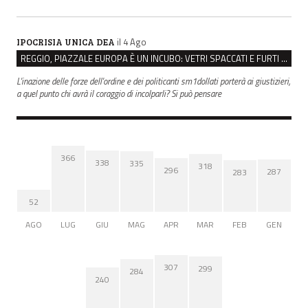
il 4 Ago
IPOCRISIA UNICA DEA
REGGIO, PIAZZALE EUROPA È UN INCUBO: VETRI SPACCATI E FURTI SULLE AUTO IN SOSTA
L'inazione delle forze dell'ordine e dei politicanti sm1dollati porterà ai giustizieri,
a quel punto chi avrà il coraggio di incolparli? Si può pensare
366
338
335
318
296
287
283
52
AGO
LUG
GIU
MAG
APR
MAR
FEB
GEN
307
299
284
240