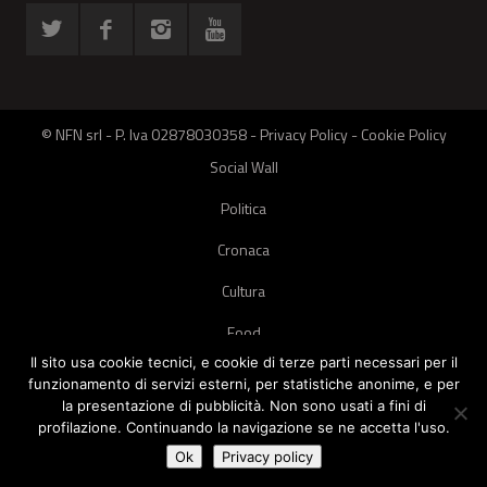
© NFN srl - P. Iva 02878030358 -
Privacy Policy
-
Cookie Policy
Social Wall
Politica
Cronaca
Cultura
Food
Il sito usa cookie tecnici, e cookie di terze parti necessari per il
Green
funzionamento di servizi esterni, per statistiche anonime, e per
la presentazione di pubblicità. Non sono usati a fini di
Pets
profilazione. Continuando la navigazione se ne accetta l'uso.
Street Style
Ok
Privacy policy