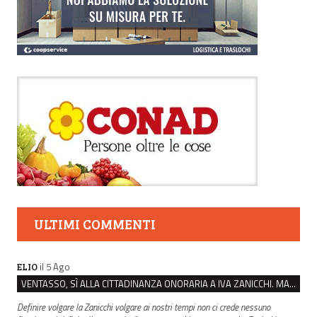
ULTIMI COMMENTI
il 5 Ago
ELIO
VENTASSO, SÌ ALLA CITTADINANZA ONORARIA A IVA ZANICCHI. MA BARGIACCHI: “È DI PESSIMO GUSTO”
Definire volgare la Zanicchi volgare ai nostri tempi non ci crede nessuno